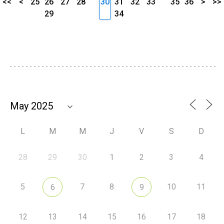
<<
<
25
26
27
28
30
31
32
33
35
36
>
>>
29
34
L
M
M
J
V
S
D
28
29
30
1
2
3
4
5
7
8
10
11
6
9
12
13
14
15
16
17
18