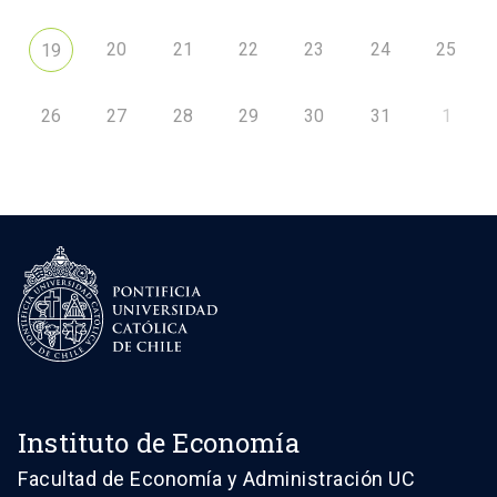
20
21
22
23
24
25
19
26
27
28
29
30
31
1
Instituto de Economía
Facultad de Economía y Administración UC