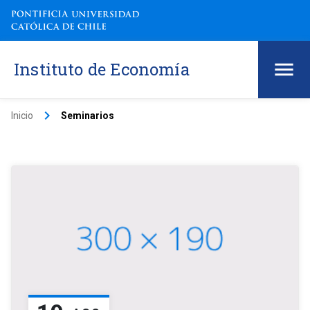
Instituto de Economía
keyboard_arrow_right
Inicio
Seminarios