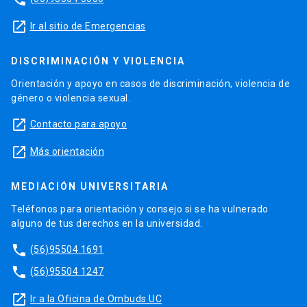
launch
Ir al sitio de Emergencias
DISCRIMINACIÓN Y VIOLENCIA
Orientación y apoyo en casos de discriminación, violencia de
género o violencia sexual.
launch
Contacto para apoyo
launch
Más orientación
MEDIACIÓN UNIVERSITARIA
Teléfonos para orientación y consejo si se ha vulnerado
alguno de tus derechos en la universidad.
phone
(56)95504 1691
phone
(56)95504 1247
launch
Ir a la Oficina de Ombuds UC