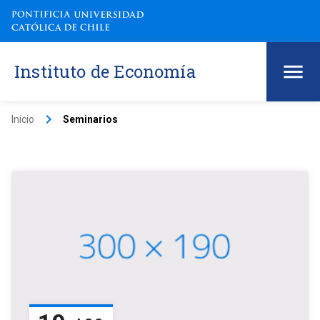
Instituto de Economía
keyboard_arrow_right
Inicio
Seminarios