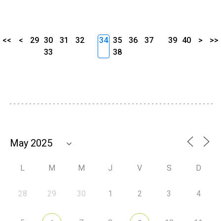
<<
<
29
30
31
32
34
35
36
37
39
40
>
>>
33
38
L
M
M
J
V
S
D
28
29
30
1
2
3
4