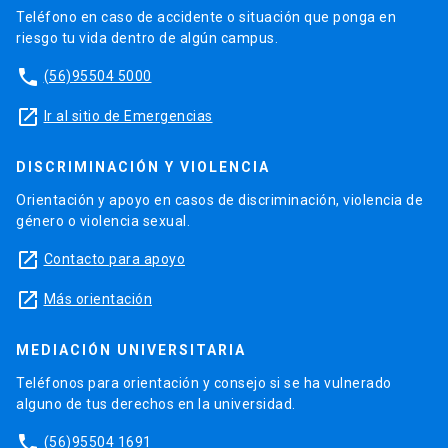
Teléfono en caso de accidente o situación que ponga en
riesgo tu vida dentro de algún campus.
phone
(56)95504 5000
launch
Ir al sitio de Emergencias
DISCRIMINACIÓN Y VIOLENCIA
Orientación y apoyo en casos de discriminación, violencia de
género o violencia sexual.
launch
Contacto para apoyo
launch
Más orientación
MEDIACIÓN UNIVERSITARIA
Teléfonos para orientación y consejo si se ha vulnerado
alguno de tus derechos en la universidad.
phone
(56)95504 1691