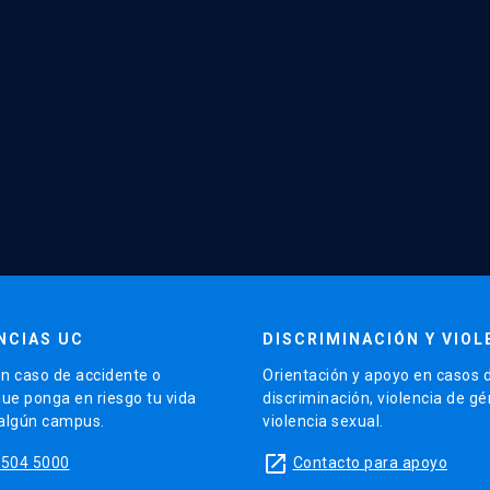
NCIAS UC
DISCRIMINACIÓN Y VIOL
n caso de accidente o
Orientación y apoyo en casos 
que ponga en riesgo tu vida
discriminación, violencia de g
 algún campus.
violencia sexual.
launch
5504 5000
Contacto para apoyo