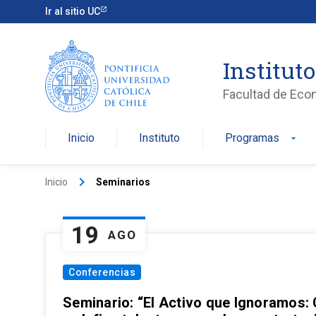
Ir al sitio UC
Institut
Facultad de Eco
Inicio
Instituto
Programas
arrow_drop_down
keyboard_arrow_right
Inicio
Seminarios
19
AGO
Conferencias
Seminario: “El Activo que Ignoramos: