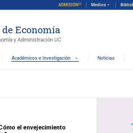
ADMISIÓN
Medios
arrow_drop_down
Biblio
o de Economía
nomía y Administración UC
Académicos e Investigación
Noticias
arrow_drop_down
 Cómo el envejecimiento