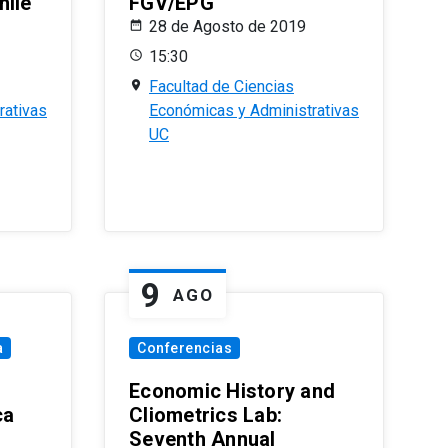
hile
FGV/EPG
28 de Agosto de 2019
15:30
Facultad de Ciencias
rativas
Económicas y Administrativas
UC
9
AGO
a
Conferencias
Economic History and
ca
Cliometrics Lab:
Seventh Annual