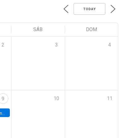
TODAY
SÁB
DOM
2
3
4
10
11
9
turo.