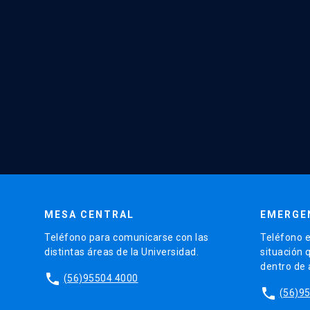
MESA CENTRAL
EMERGE
Teléfono para comunicarse con las
Teléfono e
distintas áreas de la Universidad.
situación 
dentro de
phone
(56)95504 4000
phone
(56)9