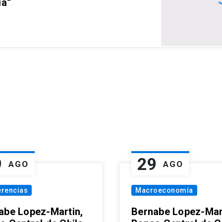
ia”
9
29
AGO
AGO
erencias
Macroeconomía
abe Lopez-Martin,
Bernabe Lopez-Mar