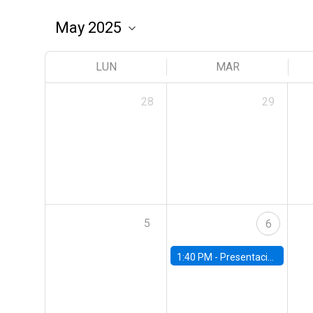
LUN
MAR
28
29
5
6
1:40 PM -
Presentación capítulos del World Economic Outlook del Fondo Monetario Internacional (FMI)