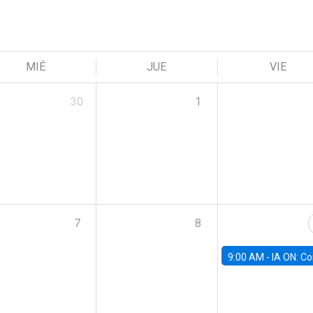
MIÉ
JUE
VIE
30
1
7
8
9:00 AM -
IA ON: Conocimiento y Negocios en Modo Fu