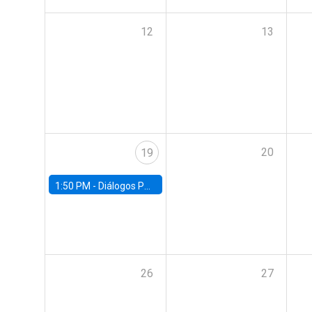
12
13
20
19
1:50 PM -
Diálogos Públicos EG+ FACEA | Con Rodrigo Valdés
26
27