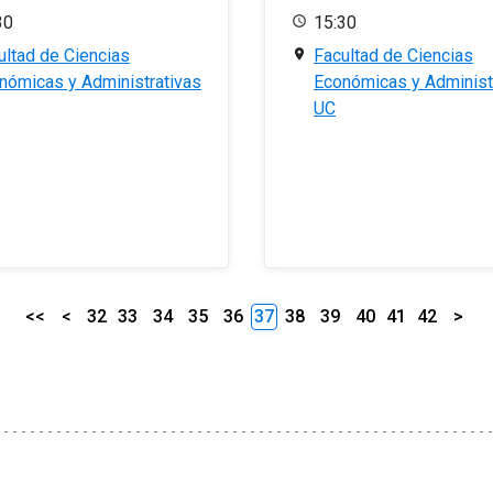
30
15:30
ultad de Ciencias
Facultad de Ciencias
nómicas y Administrativas
Económicas y Administ
UC
<<
<
32
33
34
35
36
37
38
39
40
41
42
>