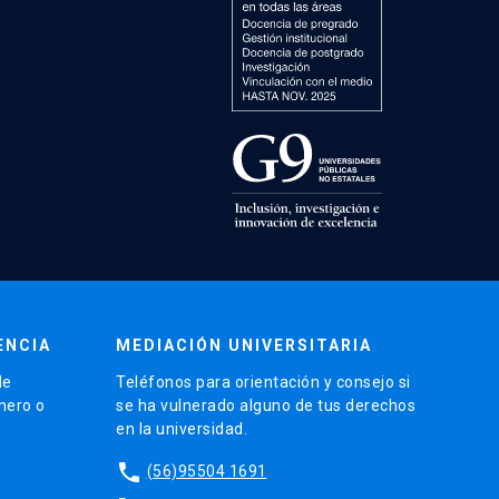
ENCIA
MEDIACIÓN UNIVERSITARIA
de
Teléfonos para orientación y consejo si
énero o
se ha vulnerado alguno de tus derechos
en la universidad.
phone
(56)95504 1691