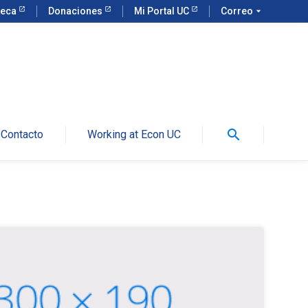
teca
Donaciones
Mi Portal UC
Correo
arrow_drop_down
search
Contacto
Working at Econ UC