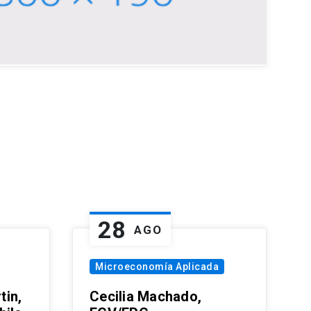
28
AGO
Microeconomía Aplicada
tin,
Cecilia Machado,