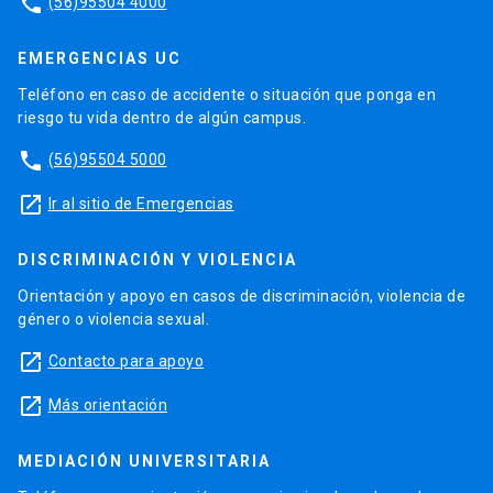
phone
(56)95504 4000
EMERGENCIAS UC
Teléfono en caso de accidente o situación que ponga en
riesgo tu vida dentro de algún campus.
phone
(56)95504 5000
launch
Ir al sitio de Emergencias
DISCRIMINACIÓN Y VIOLENCIA
Orientación y apoyo en casos de discriminación, violencia de
género o violencia sexual.
launch
Contacto para apoyo
launch
Más orientación
MEDIACIÓN UNIVERSITARIA