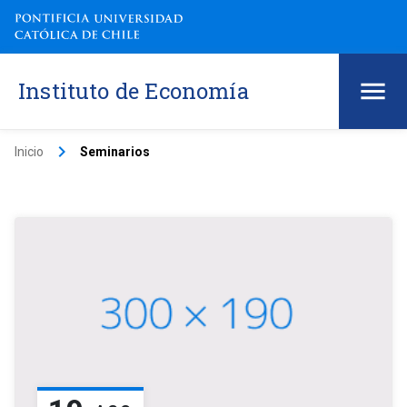
Instituto de Economía
keyboard_arrow_right
Inicio
Seminarios