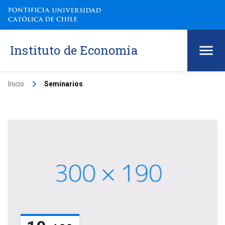
Instituto de Economía
keyboard_arrow_right
Inicio
Seminarios