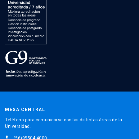
MESA CENTRAL
Teléfono para comunicarse con las distintas áreas de la
Universidad.
phone
(56)95504 4000