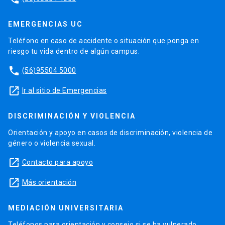
EMERGENCIAS UC
Teléfono en caso de accidente o situación que ponga en
riesgo tu vida dentro de algún campus.
phone
(56)95504 5000
launch
Ir al sitio de Emergencias
DISCRIMINACIÓN Y VIOLENCIA
Orientación y apoyo en casos de discriminación, violencia de
género o violencia sexual.
launch
Contacto para apoyo
launch
Más orientación
MEDIACIÓN UNIVERSITARIA
Teléfonos para orientación y consejo si se ha vulnerado