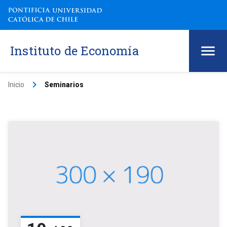
Instituto de Economía
keyboard_arrow_right
Inicio
Seminarios