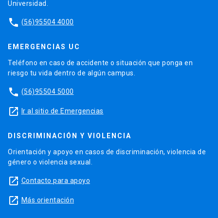
Universidad.
phone
(56)95504 4000
EMERGENCIAS UC
Teléfono en caso de accidente o situación que ponga en
riesgo tu vida dentro de algún campus.
phone
(56)95504 5000
launch
Ir al sitio de Emergencias
DISCRIMINACIÓN Y VIOLENCIA
Orientación y apoyo en casos de discriminación, violencia de
género o violencia sexual.
launch
Contacto para apoyo
launch
Más orientación