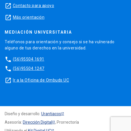
launch
Contacto para apoyo
launch
Más orientación
MEDIACIÓN UNIVERSITARIA
Teléfonos para orientación y consejo si se ha vulnerado
alguno de tus derechos en la universidad.
phone
(56)95504 1691
phone
(56)95504 1247
launch
Ir a la Oficina de Ombuds UC
Diseño y desarrollo:
Urantiacos
Asesoría:
Dirección Digital
, Prorrectoría
Utilizando el
Kit Digital UC