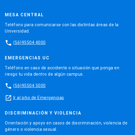
MESA CENTRAL
Teléfono para comunicarse con las distintas áreas de la
Universidad.
phone
(56)95504 4000
EMERGENCIAS UC
Teléfono en caso de accidente o situación que ponga en
riesgo tu vida dentro de algún campus.
phone
(56)95504 5000
launch
Ir al sitio de Emergencias
DISCRIMINACIÓN Y VIOLENCIA
Orientación y apoyo en casos de discriminación, violencia de
género o violencia sexual.