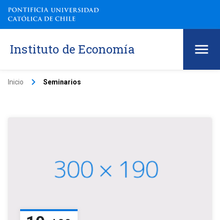
Instituto de Economía
keyboard_arrow_right
Inicio
Seminarios