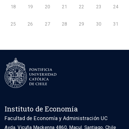
18
19
20
21
22
23
24
25
26
27
28
29
30
31
Instituto de Economía
Facultad de Economía y Administración UC
Avda. Vicuña Mackenna 4860, Macul. Santiago, Chile