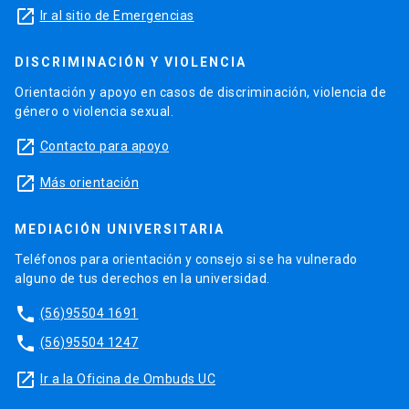
launch
Ir al sitio de Emergencias
DISCRIMINACIÓN Y VIOLENCIA
Orientación y apoyo en casos de discriminación, violencia de
género o violencia sexual.
launch
Contacto para apoyo
launch
Más orientación
MEDIACIÓN UNIVERSITARIA
Teléfonos para orientación y consejo si se ha vulnerado
alguno de tus derechos en la universidad.
phone
(56)95504 1691
phone
(56)95504 1247
launch
Ir a la Oficina de Ombuds UC