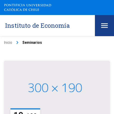
Instituto de Economía
keyboard_arrow_right
Inicio
Seminarios