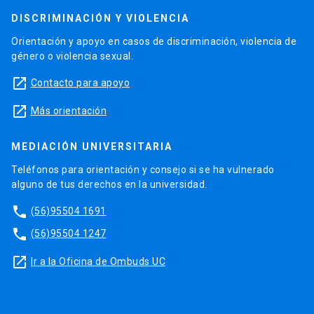
DISCRIMINACIÓN Y VIOLENCIA
Orientación y apoyo en casos de discriminación, violencia de
género o violencia sexual.
launch
Contacto para apoyo
launch
Más orientación
MEDIACIÓN UNIVERSITARIA
Teléfonos para orientación y consejo si se ha vulnerado
alguno de tus derechos en la universidad.
phone
(56)95504 1691
phone
(56)95504 1247
launch
Ir a la Oficina de Ombuds UC