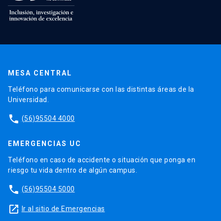
MESA CENTRAL
Teléfono para comunicarse con las distintas áreas de la
Universidad.
phone
(56)95504 4000
EMERGENCIAS UC
Teléfono en caso de accidente o situación que ponga en
riesgo tu vida dentro de algún campus.
phone
(56)95504 5000
launch
Ir al sitio de Emergencias