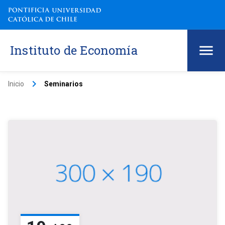
Instituto de Economía
keyboard_arrow_right
Inicio
Seminarios