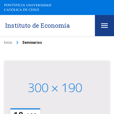
Instituto de Economía
keyboard_arrow_right
Inicio
Seminarios