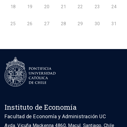
18
19
20
21
22
23
24
25
26
27
28
29
30
31
Instituto de Economía
Facultad de Economía y Administración UC
Avda. Vicuña Mackenna 4860, Macul. Santiago, Chile