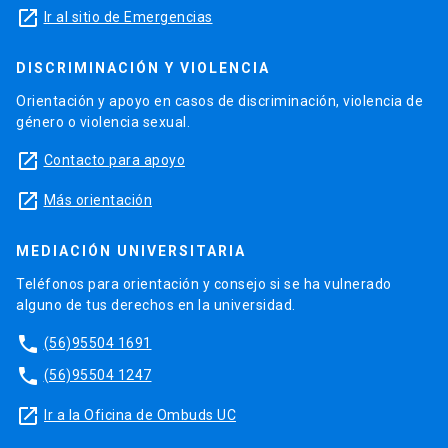
launch
Ir al sitio de Emergencias
DISCRIMINACIÓN Y VIOLENCIA
Orientación y apoyo en casos de discriminación, violencia de
género o violencia sexual.
launch
Contacto para apoyo
launch
Más orientación
MEDIACIÓN UNIVERSITARIA
Teléfonos para orientación y consejo si se ha vulnerado
alguno de tus derechos en la universidad.
phone
(56)95504 1691
phone
(56)95504 1247
launch
Ir a la Oficina de Ombuds UC