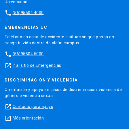
Universidad.
phone
(56)95504 4000
EMERGENCIAS UC
Teléfono en caso de accidente o situación que ponga en
riesgo tu vida dentro de algún campus.
phone
(56)95504 5000
launch
Ir al sitio de Emergencias
DISCRIMINACIÓN Y VIOLENCIA
Orientación y apoyo en casos de discriminación, violencia de
género o violencia sexual.
launch
Contacto para apoyo
launch
Más orientación