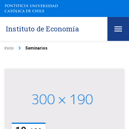
Instituto de Economía
keyboard_arrow_right
Inicio
Seminarios