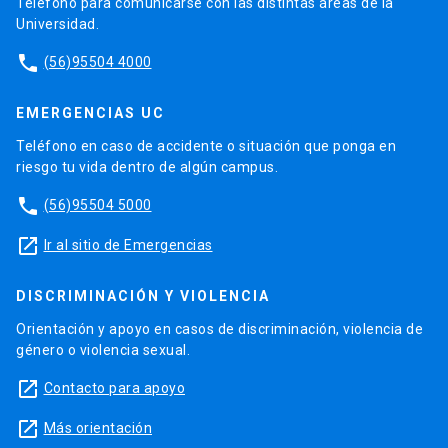
Teléfono para comunicarse con las distintas áreas de la
Universidad.
phone
(56)95504 4000
EMERGENCIAS UC
Teléfono en caso de accidente o situación que ponga en
riesgo tu vida dentro de algún campus.
phone
(56)95504 5000
launch
Ir al sitio de Emergencias
DISCRIMINACIÓN Y VIOLENCIA
Orientación y apoyo en casos de discriminación, violencia de
género o violencia sexual.
launch
Contacto para apoyo
launch
Más orientación