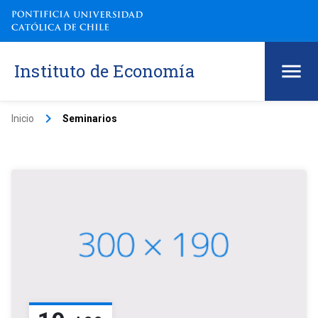
Instituto de Economía
keyboard_arrow_right
Inicio
Seminarios