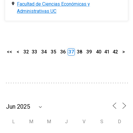
Facultad de Ciencias Económicas y
Administrativas UC
<<
<
32
33
34
35
36
37
38
39
40
41
42
>
L
M
M
J
V
S
D