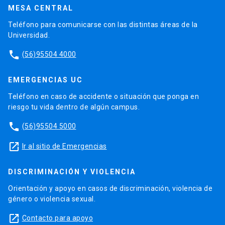
MESA CENTRAL
Teléfono para comunicarse con las distintas áreas de la
Universidad.
phone
(56)95504 4000
EMERGENCIAS UC
Teléfono en caso de accidente o situación que ponga en
riesgo tu vida dentro de algún campus.
phone
(56)95504 5000
launch
Ir al sitio de Emergencias
DISCRIMINACIÓN Y VIOLENCIA
Orientación y apoyo en casos de discriminación, violencia de
género o violencia sexual.
launch
Contacto para apoyo