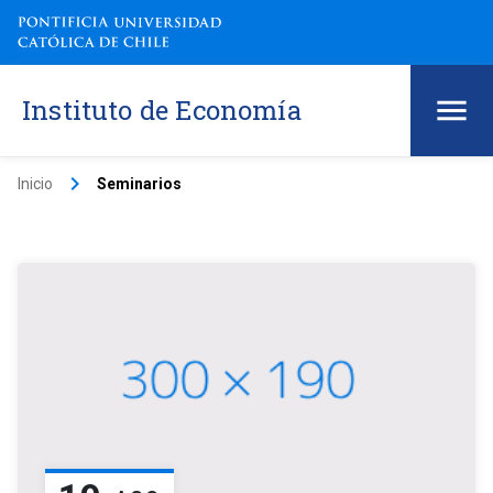
Instituto de Economía
keyboard_arrow_right
Inicio
Seminarios