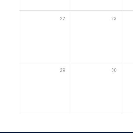
22
23
29
30