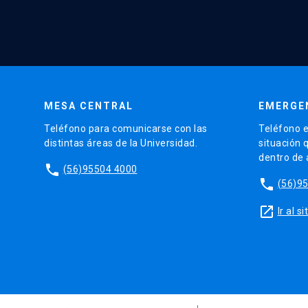
MESA CENTRAL
EMERGE
Teléfono para comunicarse con las
Teléfono e
distintas áreas de la Universidad.
situación 
dentro de
phone
(56)95504 4000
phone
(56)9
launch
Ir al 