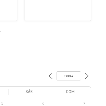
>
TODAY
SÁB
DOM
5
6
7