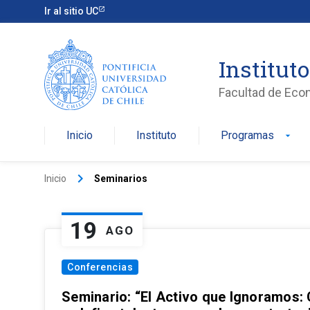
Ir al sitio UC
Institut
Facultad de Eco
Inicio
Instituto
Programas
arrow_drop_down
keyboard_arrow_right
Inicio
Seminarios
19
AGO
Conferencias
Seminario: “El Activo que Ignoramos: