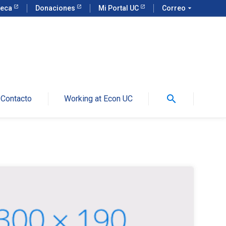
teca
Donaciones
Mi Portal UC
Correo
arrow_drop_down
search
Contacto
Working at Econ UC