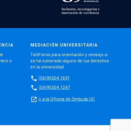
ENCIA
MEDIACIÓN UNIVERSITARIA
de
Teléfonos para orientación y consejo si
énero o
se ha vulnerado alguno de tus derechos
en la universidad.
phone
(56)95504 1691
phone
(56)95504 1247
launch
Ir a la Oficina de Ombuds UC