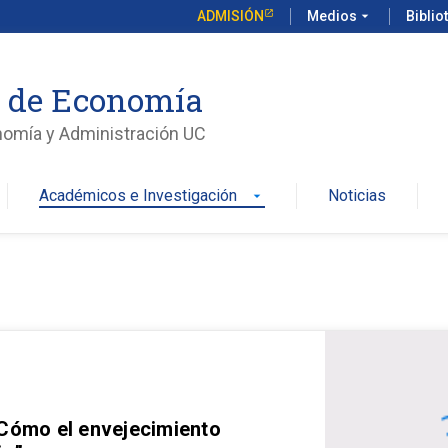
ADMISIÓN
Medios
arrow_drop_down
Biblio
o de Economía
nomía y Administración UC
Académicos e Investigación
Noticias
arrow_drop_down
 Cómo el envejecimiento