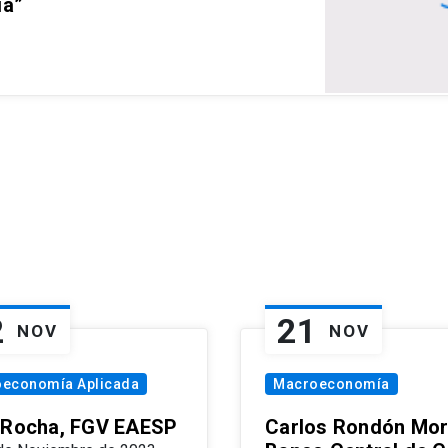
ia”
2
21
NOV
NOV
oeconomía Aplicada
Macroeconomía
 Rocha, FGV EAESP
Carlos Rondón Mor