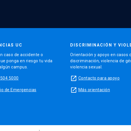
NCIAS UC
DISCRIMINACIÓN Y VIOL
n caso de accidente o
Orientación y apoyo en casos 
que ponga en riesgo tu vida
discriminación, violencia de g
 algún campus.
violencia sexual.
launch
5504 5000
Contacto para apoyo
launch
sitio de Emergencias
Más orientación