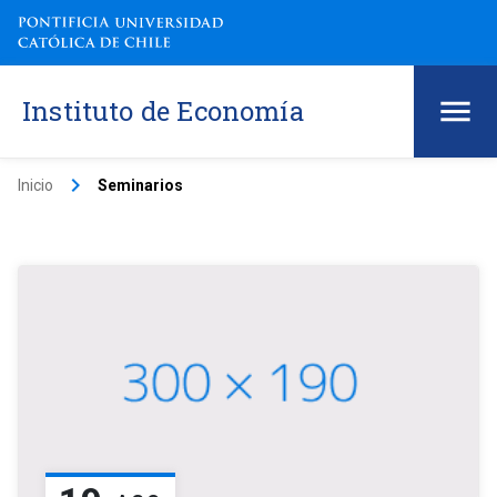
Instituto de Economía
keyboard_arrow_right
Inicio
Seminarios