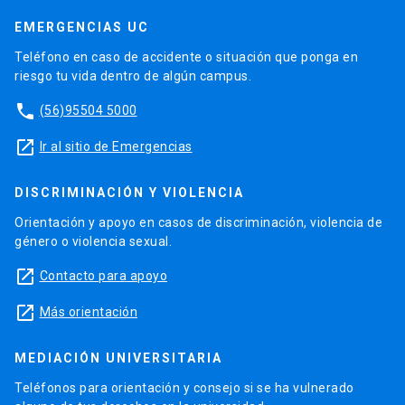
EMERGENCIAS UC
Teléfono en caso de accidente o situación que ponga en
riesgo tu vida dentro de algún campus.
phone
(56)95504 5000
launch
Ir al sitio de Emergencias
DISCRIMINACIÓN Y VIOLENCIA
Orientación y apoyo en casos de discriminación, violencia de
género o violencia sexual.
launch
Contacto para apoyo
launch
Más orientación
MEDIACIÓN UNIVERSITARIA
Teléfonos para orientación y consejo si se ha vulnerado