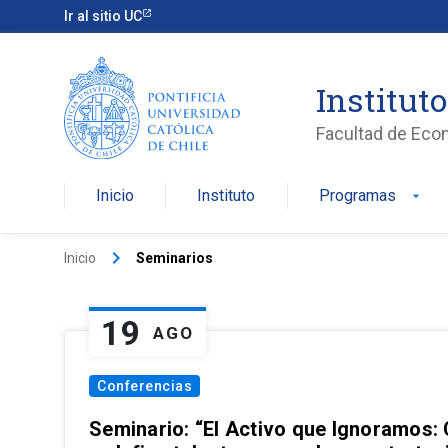
Ir al sitio UC
Institut
Facultad de Eco
Inicio
Instituto
Programas
arrow_drop_down
keyboard_arrow_right
Inicio
Seminarios
19
AGO
Conferencias
Seminario: “El Activo que Ignoramos: