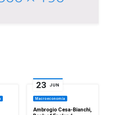
23
JUN
a
Macroeconomía
Ambrogio Cesa-Bianchi,