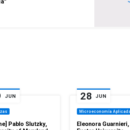
ia”
9
28
JUN
JUN
nzas
Microeconomía Aplicad
ne] Pablo Slutzky,
Eleonora Guarnieri,