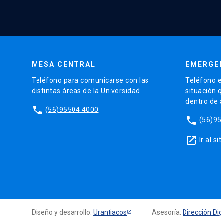
MESA CENTRAL
EMERGE
Teléfono para comunicarse con las
Teléfono e
distintas áreas de la Universidad.
situación 
dentro de
phone
(56)95504 4000
phone
(56)9
launch
Ir al 
Diseño y desarrollo:
Urantiacos
Asesoría:
Dirección Dig