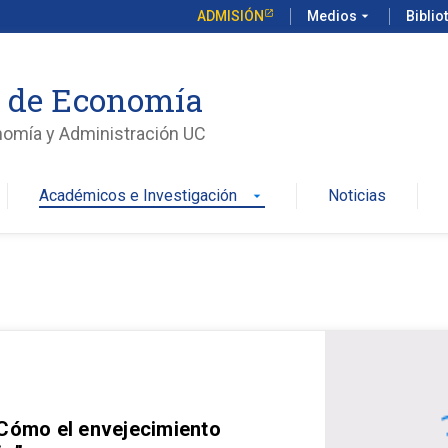
ADMISIÓN
Medios
arrow_drop_down
Biblio
o de Economía
nomía y Administración UC
Académicos e Investigación
Noticias
arrow_drop_down
 Cómo el envejecimiento