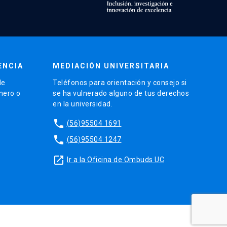
ENCIA
MEDIACIÓN UNIVERSITARIA
de
Teléfonos para orientación y consejo si
énero o
se ha vulnerado alguno de tus derechos
en la universidad.
phone
(56)95504 1691
phone
(56)95504 1247
launch
Ir a la Oficina de Ombuds UC