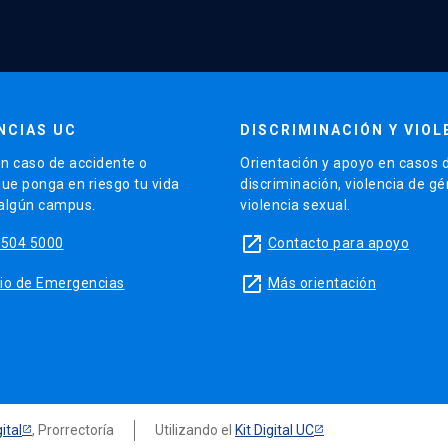
NCIAS UC
DISCRIMINACIÓN Y VIOL
n caso de accidente o
Orientación y apoyo en casos 
que ponga en riesgo tu vida
discriminación, violencia de g
 algún campus.
violencia sexual.
launch
5504 5000
Contacto para apoyo
launch
sitio de Emergencias
Más orientación
ital
, Prorrectoría
Utilizando el
Kit Digital UC