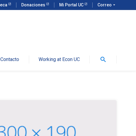
teca
Donaciones
Mi Portal UC
Correo
arrow_drop_down
search
Contacto
Working at Econ UC