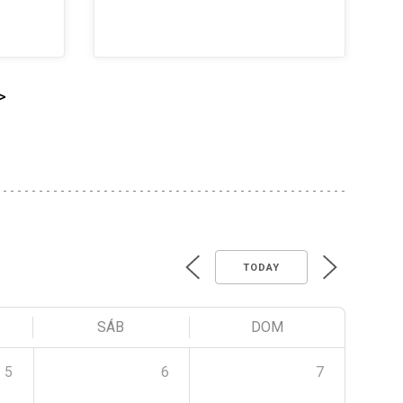
>
TODAY
SÁB
DOM
5
6
7