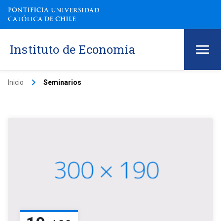
Instituto de Economía
keyboard_arrow_right
Inicio
Seminarios