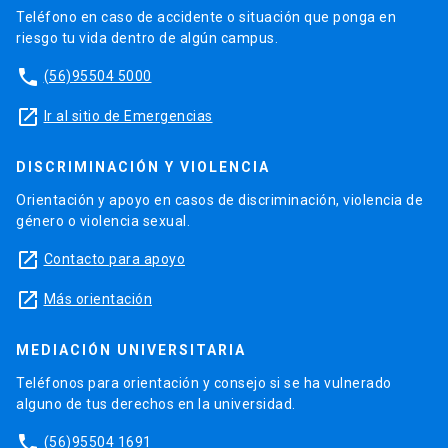
Teléfono en caso de accidente o situación que ponga en
riesgo tu vida dentro de algún campus.
phone
(56)95504 5000
launch
Ir al sitio de Emergencias
DISCRIMINACIÓN Y VIOLENCIA
Orientación y apoyo en casos de discriminación, violencia de
género o violencia sexual.
launch
Contacto para apoyo
launch
Más orientación
MEDIACIÓN UNIVERSITARIA
Teléfonos para orientación y consejo si se ha vulnerado
alguno de tus derechos en la universidad.
phone
(56)95504 1691