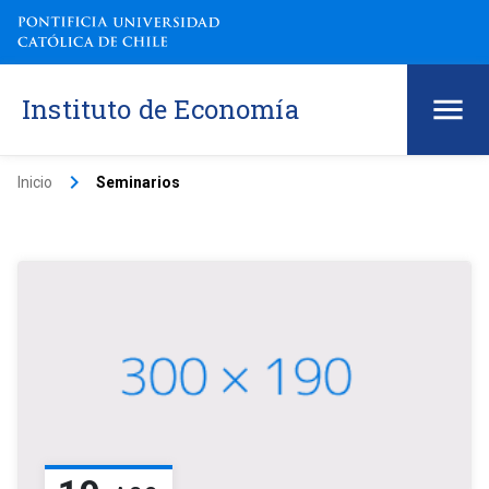
Instituto de Economía
keyboard_arrow_right
Inicio
Seminarios