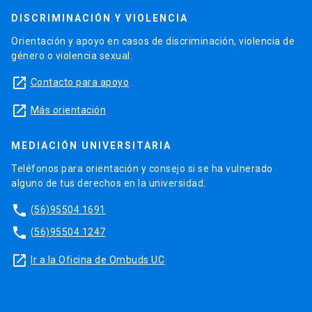
DISCRIMINACIÓN Y VIOLENCIA
Orientación y apoyo en casos de discriminación, violencia de
género o violencia sexual.
launch
Contacto para apoyo
launch
Más orientación
MEDIACIÓN UNIVERSITARIA
Teléfonos para orientación y consejo si se ha vulnerado
alguno de tus derechos en la universidad.
phone
(56)95504 1691
phone
(56)95504 1247
launch
Ir a la Oficina de Ombuds UC