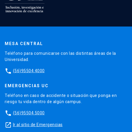
MESA CENTRAL
Teléfono para comunicarse con las distintas áreas de la
Universidad.
phone
(56)95504 4000
EMERGENCIAS UC
Teléfono en caso de accidente o situación que ponga en
riesgo tu vida dentro de algún campus.
phone
(56)95504 5000
launch
Ir al sitio de Emergencias