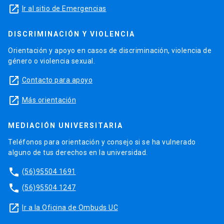
launch
Ir al sitio de Emergencias
DISCRIMINACIÓN Y VIOLENCIA
Orientación y apoyo en casos de discriminación, violencia de
género o violencia sexual.
launch
Contacto para apoyo
launch
Más orientación
MEDIACIÓN UNIVERSITARIA
Teléfonos para orientación y consejo si se ha vulnerado
alguno de tus derechos en la universidad.
phone
(56)95504 1691
phone
(56)95504 1247
launch
Ir a la Oficina de Ombuds UC