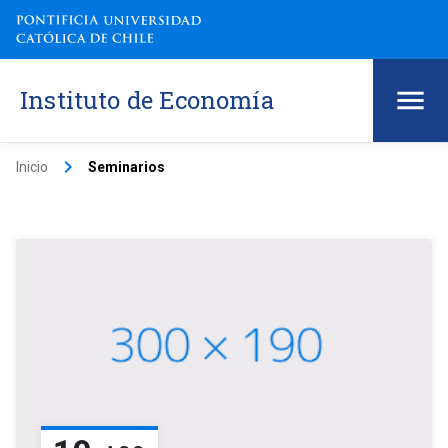
Instituto de Economía
keyboard_arrow_right
Inicio
Seminarios