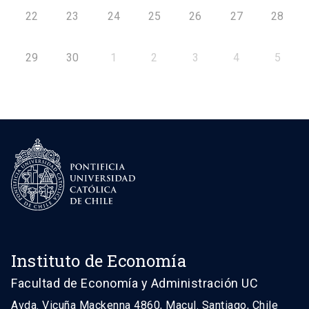
22
23
24
25
26
27
28
29
30
1
2
3
4
5
Instituto de Economía
Facultad de Economía y Administración UC
Avda. Vicuña Mackenna 4860, Macul. Santiago, Chile