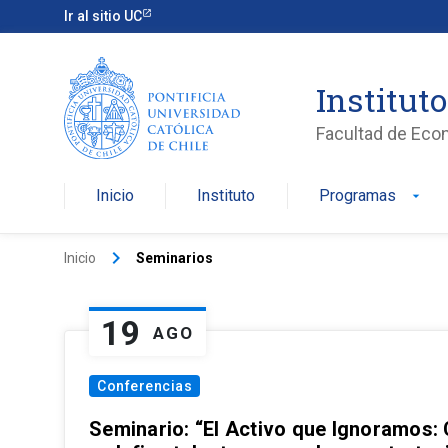
Ir al sitio UC
Institut
Facultad de Eco
Inicio
Instituto
Programas
arrow_drop_down
keyboard_arrow_right
Inicio
Seminarios
19
AGO
Conferencias
Seminario: “El Activo que Ignoramos: