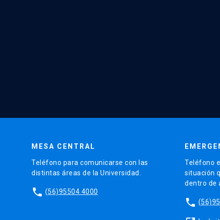
MESA CENTRAL
EMERGE
Teléfono para comunicarse con las
Teléfono e
distintas áreas de la Universidad.
situación 
dentro de
phone
(56)95504 4000
phone
(56)9