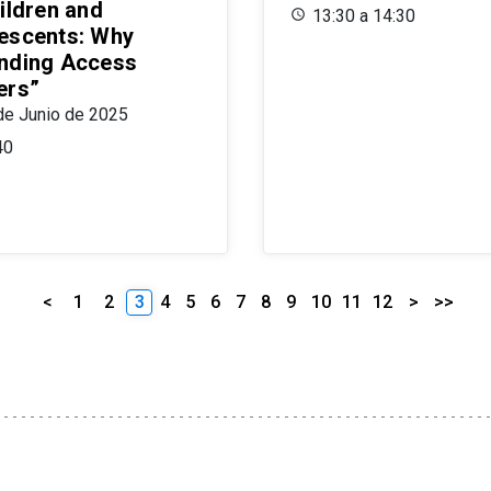
ildren and
13:30 a 14:30
escents: Why
nding Access
ers”
de Junio de 2025
40
<
1
2
3
4
5
6
7
8
9
10
11
12
>
>>