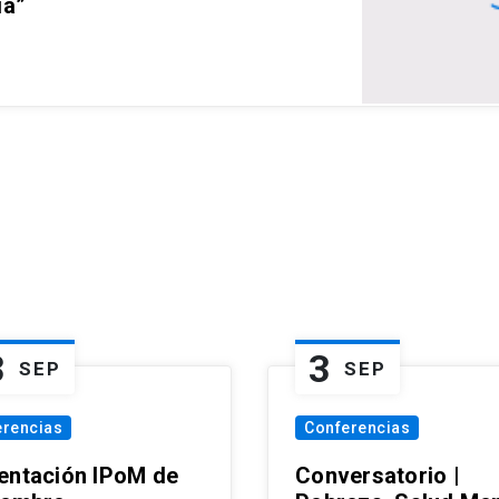
ia”
3
3
SEP
SEP
erencias
Conferencias
entación IPoM de
Conversatorio |