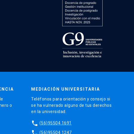
ENCIA
MEDIACIÓN UNIVERSITARIA
de
Teléfonos para orientación y consejo si
énero o
se ha vulnerado alguno de tus derechos
en la universidad.
phone
(56)95504 1691
phone
(56)95504 1247