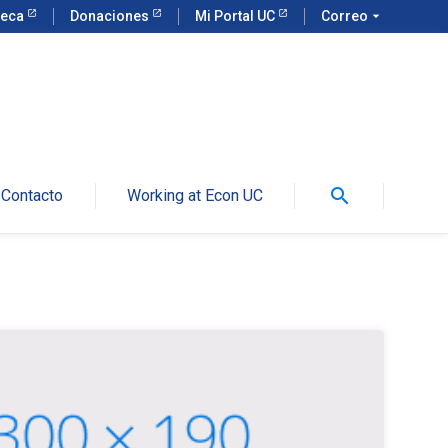
teca
Donaciones
Mi Portal UC
Correo
arrow_drop_down
search
Contacto
Working at Econ UC