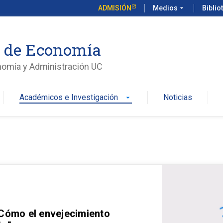
ADMISIÓN
Medios
arrow_drop_down
Biblio
o de Economía
nomía y Administración UC
Académicos e Investigación
Noticias
arrow_drop_down
 Cómo el envejecimiento