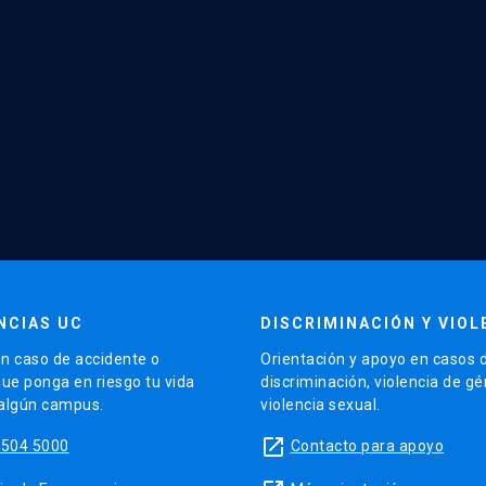
NCIAS UC
DISCRIMINACIÓN Y VIOL
n caso de accidente o
Orientación y apoyo en casos 
que ponga en riesgo tu vida
discriminación, violencia de g
 algún campus.
violencia sexual.
launch
5504 5000
Contacto para apoyo