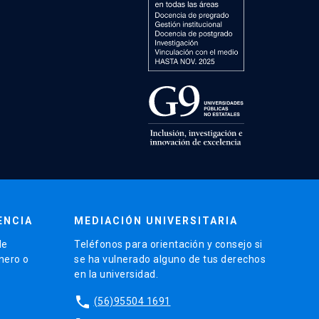
ENCIA
MEDIACIÓN UNIVERSITARIA
de
Teléfonos para orientación y consejo si
énero o
se ha vulnerado alguno de tus derechos
en la universidad.
phone
(56)95504 1691