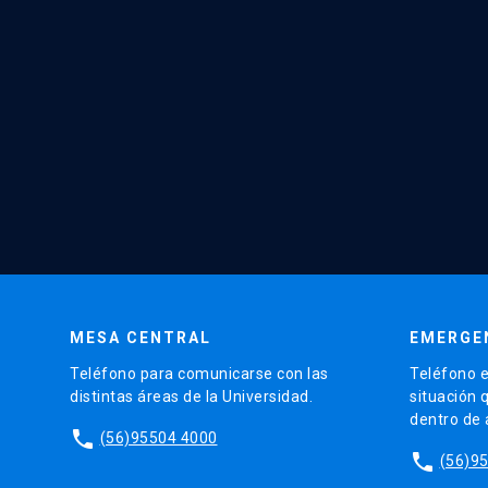
MESA CENTRAL
EMERGE
Teléfono para comunicarse con las
Teléfono e
distintas áreas de la Universidad.
situación 
dentro de
phone
(56)95504 4000
phone
(56)9