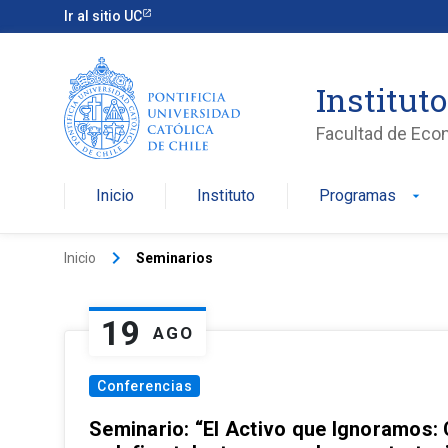
Ir al sitio UC
Institut
Facultad de Eco
Inicio
Instituto
Programas
arrow_drop_down
keyboard_arrow_right
Inicio
Seminarios
19
AGO
Conferencias
Seminario: “El Activo que Ignoramos: