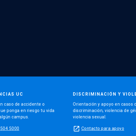
NCIAS UC
DISCRIMINACIÓN Y VIOL
n caso de accidente o
Orientación y apoyo en casos 
que ponga en riesgo tu vida
discriminación, violencia de g
 algún campus.
violencia sexual.
launch
5504 5000
Contacto para apoyo