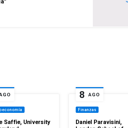
ia”
8
AGO
AGO
oeconomía
Finanzas
e Saffie, University
Daniel Paravisini,