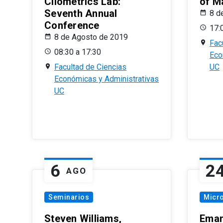
Cliometrics Lab:
of M
Seventh Annual
8 d
Conference
17:
8 de Agosto de 2019
Fac
08:30 a 17:30
Eco
Facultad de Ciencias
UC
Económicas y Administrativas
UC
6
2
AGO
Seminarios
Micr
Steven Williams,
Eman