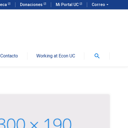
teca
Donaciones
Mi Portal UC
Correo
arrow_drop_down
search
Contacto
Working at Econ UC