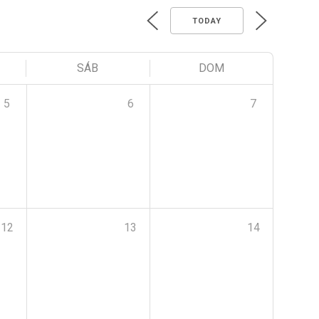
TODAY
SÁB
DOM
5
6
7
12
13
14