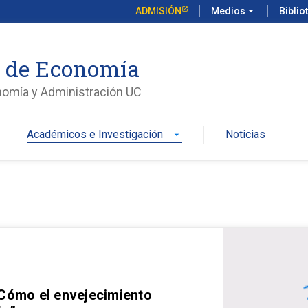
ADMISIÓN
Medios
arrow_drop_down
Biblio
o de Economía
nomía y Administración UC
Académicos e Investigación
Noticias
arrow_drop_down
 Cómo el envejecimiento