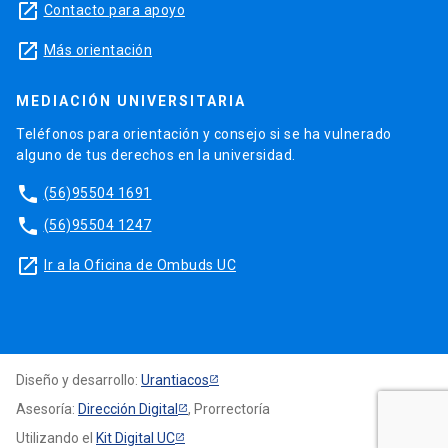
launch
Contacto para apoyo
launch
Más orientación
MEDIACIÓN UNIVERSITARIA
Teléfonos para orientación y consejo si se ha vulnerado
alguno de tus derechos en la universidad.
phone
(56)95504 1691
phone
(56)95504 1247
launch
Ir a la Oficina de Ombuds UC
Diseño y desarrollo:
Urantiacos
Asesoría:
Dirección Digital
, Prorrectoría
Utilizando el
Kit Digital UC