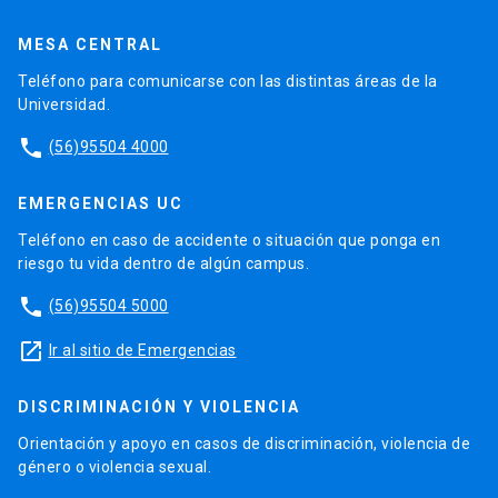
MESA CENTRAL
Teléfono para comunicarse con las distintas áreas de la
Universidad.
phone
(56)95504 4000
EMERGENCIAS UC
Teléfono en caso de accidente o situación que ponga en
riesgo tu vida dentro de algún campus.
phone
(56)95504 5000
launch
Ir al sitio de Emergencias
DISCRIMINACIÓN Y VIOLENCIA
Orientación y apoyo en casos de discriminación, violencia de
género o violencia sexual.