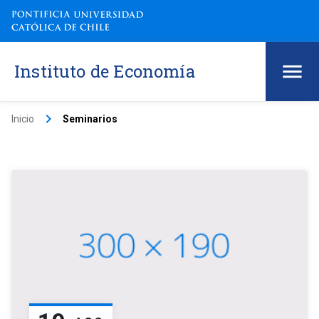
Instituto de Economía
keyboard_arrow_right
Inicio
Seminarios