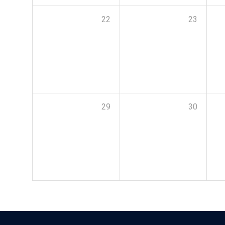
22
23
29
30