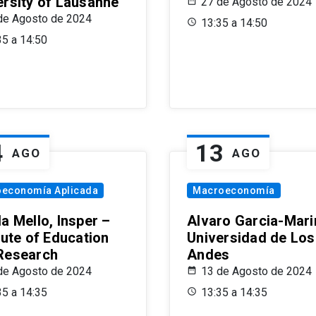
ersity of Lausanne
27 de Agosto de 2024
de Agosto de 2024
13:35 a 14:50
35 a 14:50
4
13
AGO
AGO
oeconomía Aplicada
Macroeconomía
a Mello, Insper –
Alvaro Garcia-Mari
tute of Education
Universidad de Los
Research
Andes
de Agosto de 2024
13 de Agosto de 2024
35 a 14:35
13:35 a 14:35