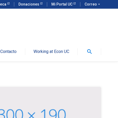
teca
Donaciones
Mi Portal UC
Correo
arrow_drop_down
search
Contacto
Working at Econ UC