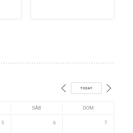
TODAY
SÁB
DOM
5
6
7