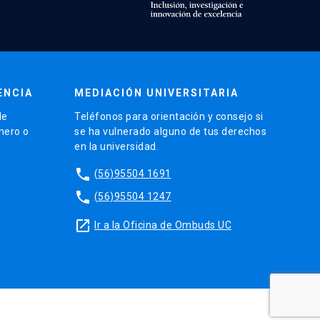
ENCIA
MEDIACIÓN UNIVERSITARIA
de
Teléfonos para orientación y consejo si
énero o
se ha vulnerado alguno de tus derechos
en la universidad.
phone
(56)95504 1691
phone
(56)95504 1247
launch
Ir a la Oficina de Ombuds UC