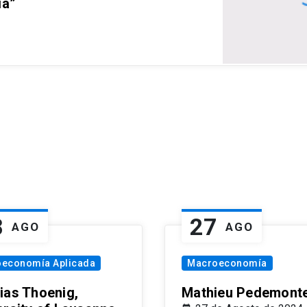
ia”
8
27
AGO
AGO
oeconomía Aplicada
Macroeconomía
ias Thoenig,
Mathieu Pedemonte