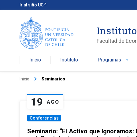
Ir al sitio UC
Institut
Facultad de Eco
Inicio
Instituto
Programas
arrow_drop_down
keyboard_arrow_right
Inicio
Seminarios
19
AGO
Conferencias
Seminario: “El Activo que Ignoramos: