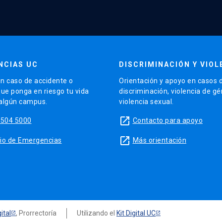
NCIAS UC
DISCRIMINACIÓN Y VIOL
n caso de accidente o
Orientación y apoyo en casos 
que ponga en riesgo tu vida
discriminación, violencia de g
 algún campus.
violencia sexual.
launch
5504 5000
Contacto para apoyo
launch
sitio de Emergencias
Más orientación
ital
, Prorrectoría
Utilizando el
Kit Digital UC