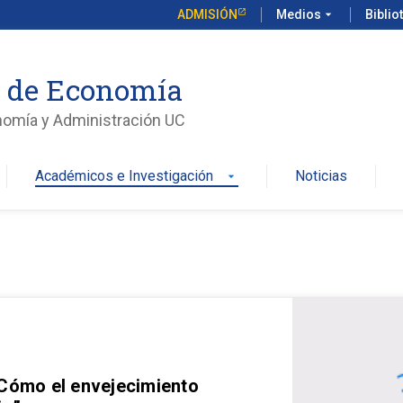
ADMISIÓN
Medios
arrow_drop_down
Biblio
o de Economía
nomía y Administración UC
Académicos e Investigación
Noticias
arrow_drop_down
 Cómo el envejecimiento