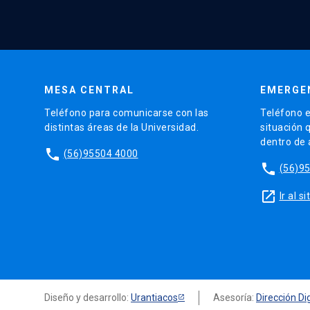
MESA CENTRAL
EMERGE
Teléfono para comunicarse con las
Teléfono e
distintas áreas de la Universidad.
situación 
dentro de
phone
(56)95504 4000
phone
(56)9
launch
Ir al 
Diseño y desarrollo:
Urantiacos
Asesoría:
Dirección Dig