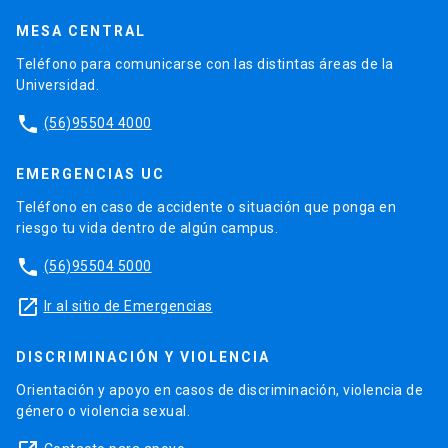
MESA CENTRAL
Teléfono para comunicarse con las distintas áreas de la
Universidad.
phone
(56)95504 4000
EMERGENCIAS UC
Teléfono en caso de accidente o situación que ponga en
riesgo tu vida dentro de algún campus.
phone
(56)95504 5000
launch
Ir al sitio de Emergencias
DISCRIMINACIÓN Y VIOLENCIA
Orientación y apoyo en casos de discriminación, violencia de
género o violencia sexual.