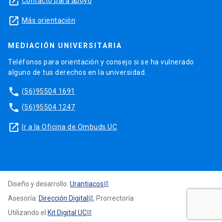
launch
Contacto para apoyo
launch
Más orientación
MEDIACIÓN UNIVERSITARIA
Teléfonos para orientación y consejo si se ha vulnerado
alguno de tus derechos en la universidad.
phone
(56)95504 1691
phone
(56)95504 1247
launch
Ir a la Oficina de Ombuds UC
Diseño y desarrollo:
Urantiacos
Asesoría:
Dirección Digital
, Prorrectoría
Utilizando el
Kit Digital UC