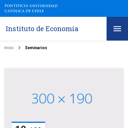
Instituto de Economía
keyboard_arrow_right
Inicio
Seminarios