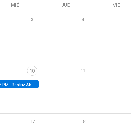
MIÉ
JUE
VIE
3
4
11
10
5 PM -
Beatriz Ahumada, PhD candidate, Universidad de Pittsburgh
17
18