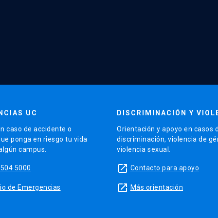
NCIAS UC
DISCRIMINACIÓN Y VIOL
n caso de accidente o
Orientación y apoyo en casos 
que ponga en riesgo tu vida
discriminación, violencia de g
 algún campus.
violencia sexual.
launch
5504 5000
Contacto para apoyo
launch
sitio de Emergencias
Más orientación