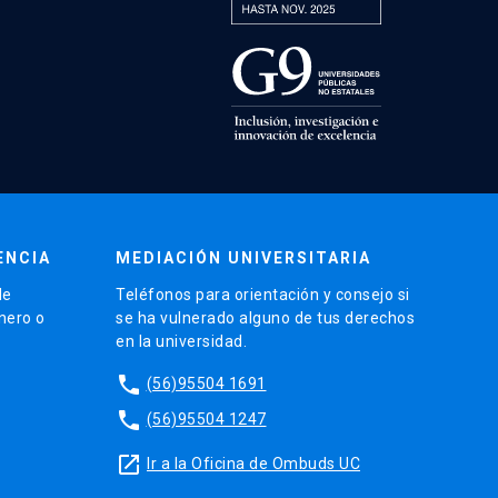
ENCIA
MEDIACIÓN UNIVERSITARIA
de
Teléfonos para orientación y consejo si
énero o
se ha vulnerado alguno de tus derechos
en la universidad.
phone
(56)95504 1691
phone
(56)95504 1247
launch
Ir a la Oficina de Ombuds UC