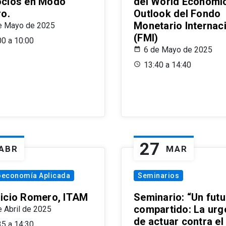
cios en Modo
del World Economi
ro.
Outlook del Fondo
Monetario Internac
e Mayo de 2025
(FMI)
00 a 10:00
6 de Mayo de 2025
13:40 a 14:40
27
ABR
MAR
oeconomía Aplicada
Seminarios
icio Romero, ITAM
Seminario: “Un futu
compartido: La urg
e Abril de 2025
de actuar contra el
35 a 14:30