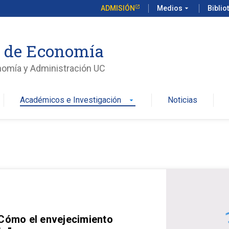
ADMISIÓN
Medios
arrow_drop_down
Biblio
o de Economía
nomía y Administración UC
Académicos e Investigación
Noticias
arrow_drop_down
 Cómo el envejecimiento