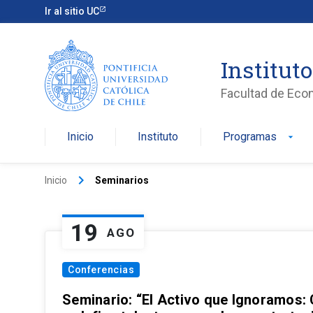
Ir al sitio UC
Institut
Facultad de Eco
Inicio
Instituto
Programas
arrow_drop_down
keyboard_arrow_right
Inicio
Seminarios
19
AGO
Conferencias
Seminario: “El Activo que Ignoramos: