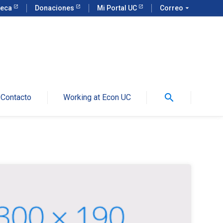
teca
Donaciones
Mi Portal UC
Correo
arrow_drop_down
search
Contacto
Working at Econ UC