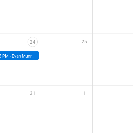
25
24
5 PM -
Evan Munro, Neyman Visiting Assistant Professor in the Department of Statistics at UC Berkeley
31
1