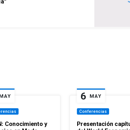
ia”
6
MAY
MAY
erencias
Conferencias
N: Conocimiento y
Presentación capít