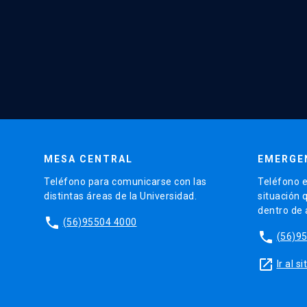
MESA CENTRAL
EMERGE
Teléfono para comunicarse con las
Teléfono e
distintas áreas de la Universidad.
situación 
dentro de
phone
(56)95504 4000
phone
(56)9
launch
Ir al 