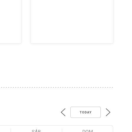
TODAY
SÁB
DOM