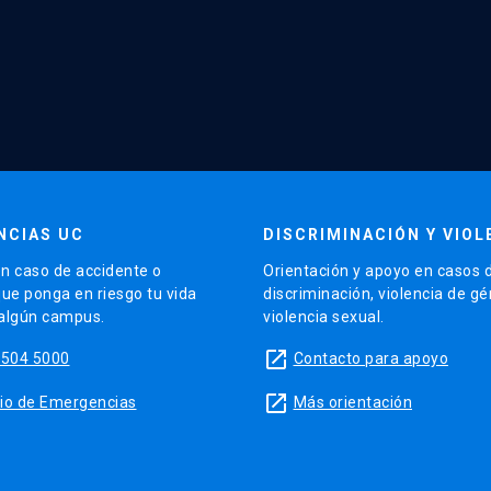
NCIAS UC
DISCRIMINACIÓN Y VIOL
n caso de accidente o
Orientación y apoyo en casos 
que ponga en riesgo tu vida
discriminación, violencia de g
 algún campus.
violencia sexual.
launch
5504 5000
Contacto para apoyo
launch
sitio de Emergencias
Más orientación