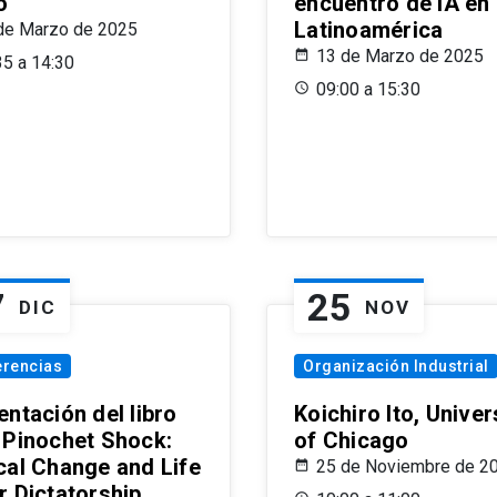
o
encuentro de IA en
Latinoamérica
de Marzo de 2025
13 de Marzo de 2025
35 a 14:30
09:00 a 15:30
7
25
DIC
NOV
erencias
Organización Industrial
ntación del libro
Koichiro Ito, Univer
 Pinochet Shock:
of Chicago
cal Change and Life
25 de Noviembre de 2
r Dictatorship