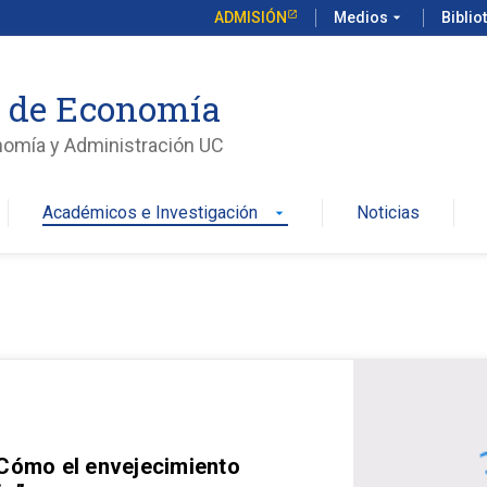
ADMISIÓN
Medios
arrow_drop_down
Biblio
o de Economía
nomía y Administración UC
Académicos e Investigación
Noticias
arrow_drop_down
 Cómo el envejecimiento