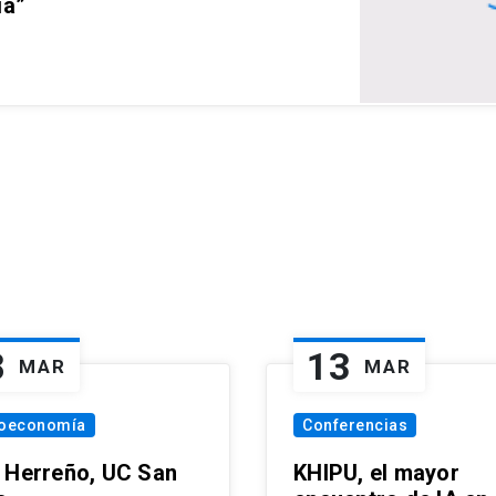
ia”
8
13
MAR
MAR
oeconomía
Conferencias
 Herreño, UC San
KHIPU, el mayor