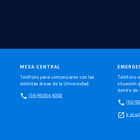
MESA CENTRAL
EMERGE
Teléfono para comunicarse con las
Teléfono e
distintas áreas de la Universidad.
situación 
dentro de
phone
(56)95504 4000
phone
(56)9
launch
Ir al 