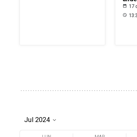
17 
13:
LUN
MAR