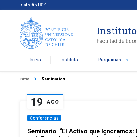
Ir al sitio UC
Institut
Facultad de Eco
Inicio
Instituto
Programas
arrow_drop_down
keyboard_arrow_right
Inicio
Seminarios
19
AGO
Conferencias
Seminario: “El Activo que Ignoramos: