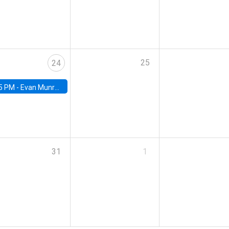
25
24
5 PM -
Evan Munro, Neyman Visiting Assistant Professor in the Department of Statistics at UC Berkeley
31
1