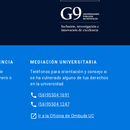
ENCIA
MEDIACIÓN UNIVERSITARIA
de
Teléfonos para orientación y consejo si
énero o
se ha vulnerado alguno de tus derechos
en la universidad.
phone
(56)95504 1691
phone
(56)95504 1247
launch
Ir a la Oficina de Ombuds UC