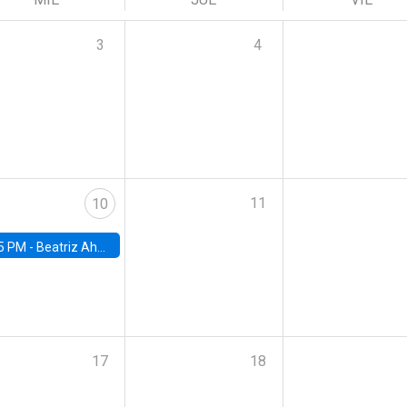
3
4
11
10
5 PM -
Beatriz Ahumada, PhD candidate, Universidad de Pittsburgh
17
18