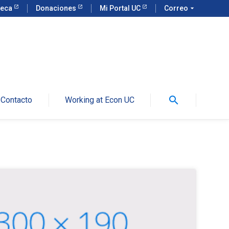
teca
Donaciones
Mi Portal UC
Correo
arrow_drop_down
search
Contacto
Working at Econ UC