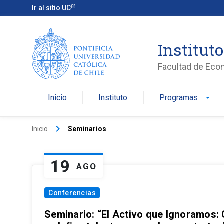
Ir al sitio UC
Institut
Facultad de Eco
Inicio
Instituto
Programas
arrow_drop_down
keyboard_arrow_right
Inicio
Seminarios
19
AGO
Conferencias
Seminario: “El Activo que Ignoramos: