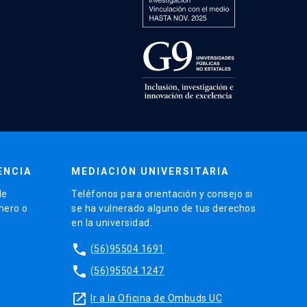
ENCIA
MEDIACIÓN UNIVERSITARIA
de
Teléfonos para orientación y consejo si
énero o
se ha vulnerado alguno de tus derechos
en la universidad.
phone
(56)95504 1691
phone
(56)95504 1247
launch
Ir a la Oficina de Ombuds UC