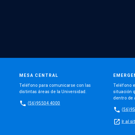
MESA CENTRAL
EMERGE
Teléfono para comunicarse con las
Teléfono e
distintas áreas de la Universidad.
situación 
dentro de
phone
(56)95504 4000
phone
(56)9
launch
Ir al 