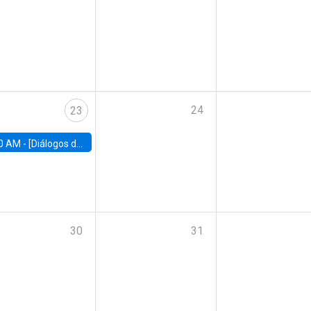
24
23
0 AM -
[Diálogos de Compromiso Público] Implementación de la reforma previsional: Desafíos y oportunidades
30
31