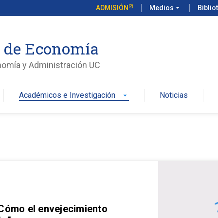
ADMISIÓN
Medios
arrow_drop_down
Biblio
o de Economía
nomía y Administración UC
Académicos e Investigación
Noticias
arrow_drop_down
 Cómo el envejecimiento