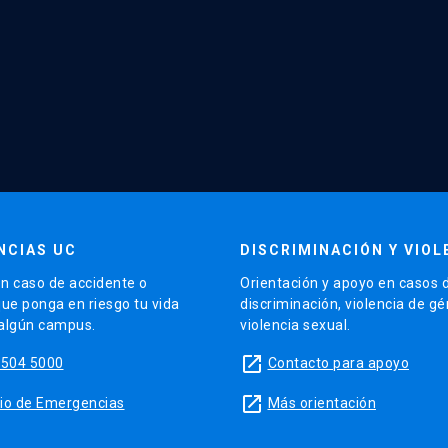
NCIAS UC
DISCRIMINACIÓN Y VIOL
n caso de accidente o
Orientación y apoyo en casos 
que ponga en riesgo tu vida
discriminación, violencia de g
 algún campus.
violencia sexual.
launch
5504 5000
Contacto para apoyo
launch
sitio de Emergencias
Más orientación