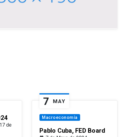
7
MAY
024
Macroeconomía
17 de
Pablo Cuba, FED Board