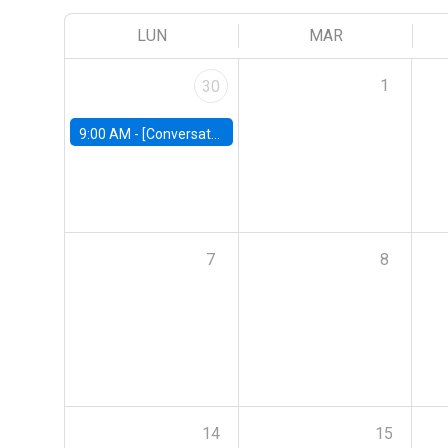
LUN
MAR
1
30
9:00 AM -
[Conversatorio] El futuro de Chile: Visiones para reactivar el crecimiento
7
8
14
15