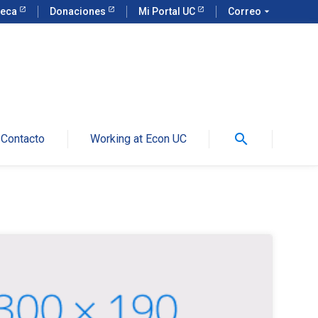
teca
Donaciones
Mi Portal UC
Correo
arrow_drop_down
search
Contacto
Working at Econ UC