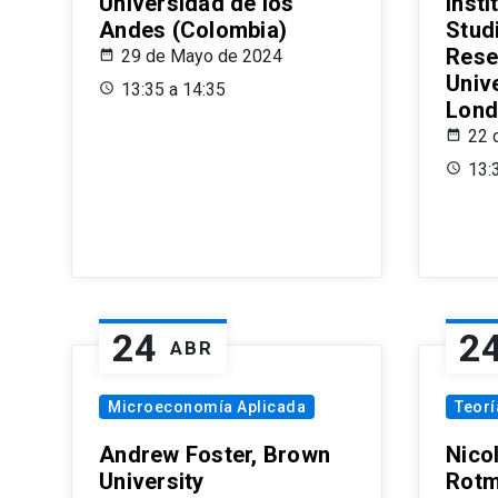
Universidad de los
Insti
Andes (Colombia)
Stud
Rese
29 de Mayo de 2024
Univ
13:35 a 14:35
Lond
22 
13:
24
2
ABR
Microeconomía Aplicada
Teor
Andrew Foster, Brown
Nico
University
Rotm