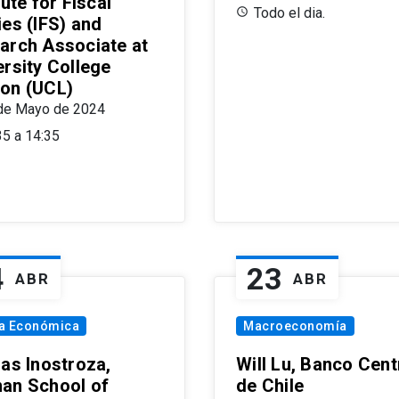
tute for Fiscal
Todo el dia.
ies (IFS) and
arch Associate at
ersity College
on (UCL)
de Mayo de 2024
35 a 14:35
4
23
ABR
ABR
ía Económica
Macroeconomía
las Inostroza,
Will Lu, Banco Cent
an School of
de Chile