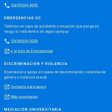
phone
(56)95504 4000
EMERGENCIAS UC
Teléfono en caso de accidente o situación que ponga en
riesgo tu vida dentro de algún campus.
phone
(56)95504 5000
launch
Ir al sitio de Emergencias
DISCRIMINACIÓN Y VIOLENCIA
Orientación y apoyo en casos de discriminación, violencia de
género o violencia sexual.
launch
Contacto para apoyo
launch
Más orientación
MEDIACIÓN UNIVERSITARIA