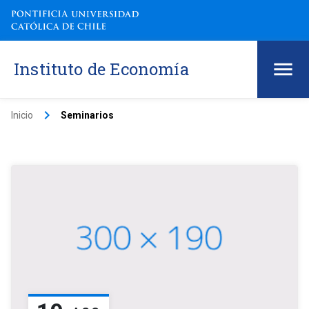
Instituto de Economía
keyboard_arrow_right
Inicio
Seminarios