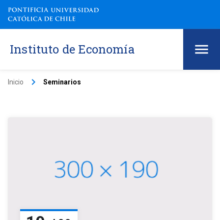
Instituto de Economía
keyboard_arrow_right
Inicio
Seminarios