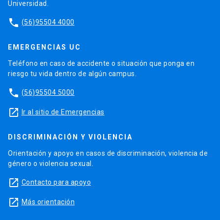
Universidad.
phone
(56)95504 4000
EMERGENCIAS UC
Teléfono en caso de accidente o situación que ponga en
riesgo tu vida dentro de algún campus.
phone
(56)95504 5000
launch
Ir al sitio de Emergencias
DISCRIMINACIÓN Y VIOLENCIA
Orientación y apoyo en casos de discriminación, violencia de
género o violencia sexual.
launch
Contacto para apoyo
launch
Más orientación