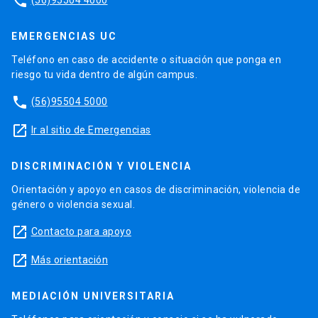
phone
EMERGENCIAS UC
Teléfono en caso de accidente o situación que ponga en
riesgo tu vida dentro de algún campus.
phone
(56)95504 5000
launch
Ir al sitio de Emergencias
DISCRIMINACIÓN Y VIOLENCIA
Orientación y apoyo en casos de discriminación, violencia de
género o violencia sexual.
launch
Contacto para apoyo
launch
Más orientación
MEDIACIÓN UNIVERSITARIA