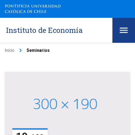
Instituto de Economía
keyboard_arrow_right
Inicio
Seminarios