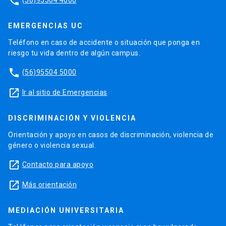
phone
EMERGENCIAS UC
Teléfono en caso de accidente o situación que ponga en
riesgo tu vida dentro de algún campus.
phone
(56)95504 5000
launch
Ir al sitio de Emergencias
DISCRIMINACIÓN Y VIOLENCIA
Orientación y apoyo en casos de discriminación, violencia de
género o violencia sexual.
launch
Contacto para apoyo
launch
Más orientación
MEDIACIÓN UNIVERSITARIA