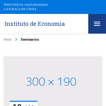
Instituto de Economía
keyboard_arrow_right
Inicio
Seminarios