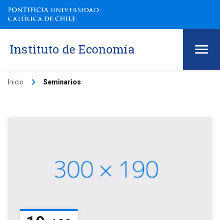
Instituto de Economía
keyboard_arrow_right
Inicio
Seminarios