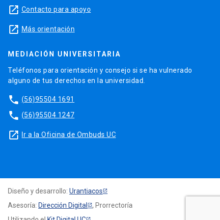
launch
Contacto para apoyo
launch
Más orientación
MEDIACIÓN UNIVERSITARIA
Teléfonos para orientación y consejo si se ha vulnerado
alguno de tus derechos en la universidad.
phone
(56)95504 1691
phone
(56)95504 1247
launch
Ir a la Oficina de Ombuds UC
Diseño y desarrollo:
Urantiacos
Asesoría:
Dirección Digital
, Prorrectoría
Utilizando el
Kit Digital UC