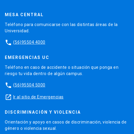
MESA CENTRAL
Teléfono para comunicarse con las distintas áreas de la
Universidad.
phone
(56)95504 4000
EMERGENCIAS UC
Teléfono en caso de accidente o situación que ponga en
riesgo tu vida dentro de algún campus.
phone
(56)95504 5000
launch
Ir al sitio de Emergencias
DISCRIMINACIÓN Y VIOLENCIA
Orientación y apoyo en casos de discriminación, violencia de
género o violencia sexual.