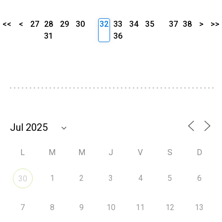
<<
<
27
28
29
30
32
33
34
35
37
38
>
>>
31
36
L
M
M
J
V
S
D
1
2
3
4
5
6
30
7
8
9
10
11
12
13