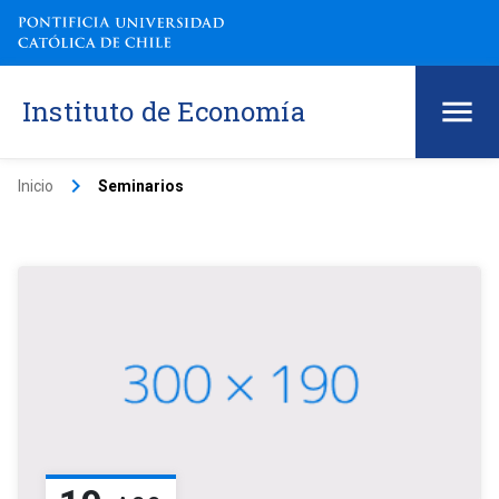
Instituto de Economía
keyboard_arrow_right
Inicio
Seminarios