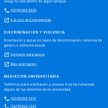
riesgo tu vida dentro de algún campus.
phone
(56)95504 5000
launch
Ir al sitio de Emergencias
DISCRIMINACIÓN Y VIOLENCIA
Orientación y apoyo en casos de discriminación, violencia de
género o violencia sexual.
launch
Contacto para apoyo
launch
Más orientación
MEDIACIÓN UNIVERSITARIA
Teléfonos para orientación y consejo si se ha vulnerado
alguno de tus derechos en la universidad.
phone
(56)95504 1691
phone
(56)95504 1247