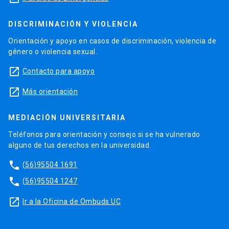
DISCRIMINACIÓN Y VIOLENCIA
Orientación y apoyo en casos de discriminación, violencia de
género o violencia sexual.
launch
Contacto para apoyo
launch
Más orientación
MEDIACIÓN UNIVERSITARIA
Teléfonos para orientación y consejo si se ha vulnerado
alguno de tus derechos en la universidad.
phone
(56)95504 1691
phone
(56)95504 1247
launch
Ir a la Oficina de Ombuds UC