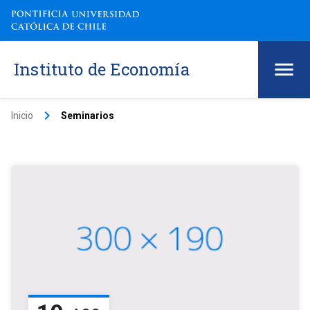
Instituto de Economía
keyboard_arrow_right
Inicio
Seminarios