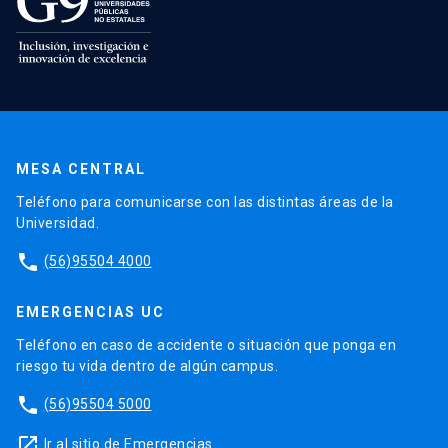
MESA CENTRAL
Teléfono para comunicarse con las distintas áreas de la
Universidad.
phone
(56)95504 4000
EMERGENCIAS UC
Teléfono en caso de accidente o situación que ponga en
riesgo tu vida dentro de algún campus.
phone
(56)95504 5000
launch
Ir al sitio de Emergencias