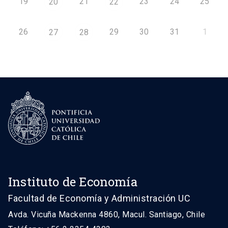
19
21
23
24
25
20
22
26
29
30
31
1
27
28
Instituto de Economía
Facultad de Economía y Administración UC
Avda. Vicuña Mackenna 4860, Macul. Santiago, Chile