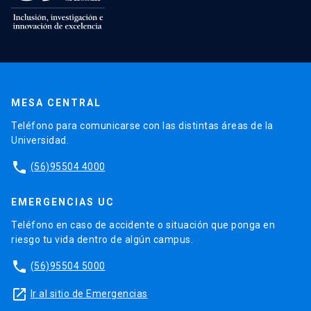
MESA CENTRAL
Teléfono para comunicarse con las distintas áreas de la
Universidad.
phone
(56)95504 4000
EMERGENCIAS UC
Teléfono en caso de accidente o situación que ponga en
riesgo tu vida dentro de algún campus.
phone
(56)95504 5000
launch
Ir al sitio de Emergencias