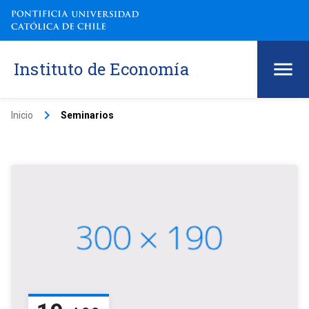
Instituto de Economía
keyboard_arrow_right
Inicio
Seminarios