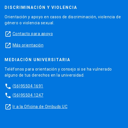
DISCRIMINACIÓN Y VIOLENCIA
Orientación y apoyo en casos de discriminación, violencia de
género o violencia sexual.
launch
Contacto para apoyo
launch
Más orientación
MEDIACIÓN UNIVERSITARIA
Teléfonos para orientación y consejo si se ha vulnerado
alguno de tus derechos en la universidad.
phone
(56)95504 1691
phone
(56)95504 1247
launch
Ir a la Oficina de Ombuds UC