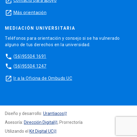
launch
Contacto para apoyo
launch
Más orientación
MEDIACIÓN UNIVERSITARIA
Teléfonos para orientación y consejo si se ha vulnerado
alguno de tus derechos en la universidad.
phone
(56)95504 1691
phone
(56)95504 1247
launch
Ir a la Oficina de Ombuds UC
Diseño y desarrollo:
Urantiacos
Asesoría:
Dirección Digital
, Prorrectoría
Utilizando el
Kit Digital UC