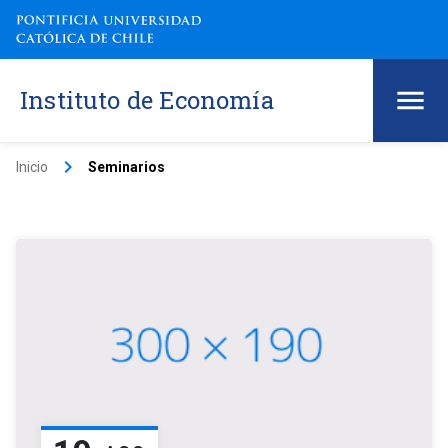
Instituto de Economía
keyboard_arrow_right
Inicio
Seminarios