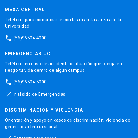
MESA CENTRAL
Teléfono para comunicarse con las distintas áreas de la
Universidad.
phone
(56)95504 4000
EMERGENCIAS UC
Teléfono en caso de accidente o situación que ponga en
riesgo tu vida dentro de algún campus.
phone
(56)95504 5000
launch
Ir al sitio de Emergencias
DISCRIMINACIÓN Y VIOLENCIA
Orientación y apoyo en casos de discriminación, violencia de
género o violencia sexual.