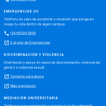
EMERGENCIAS UC
Teléfono en caso de accidente o situación que ponga en
riesgo tu vida dentro de algún campus.
phone
(56)95504 5000
launch
Ir al sitio de Emergencias
DISCRIMINACIÓN Y VIOLENCIA
Orientación y apoyo en casos de discriminación, violencia de
género o violencia sexual.
launch
Contacto para apoyo
launch
Más orientación
MEDIACIÓN UNIVERSITARIA
Teléfonos para orientación y consejo si se ha vulnerado