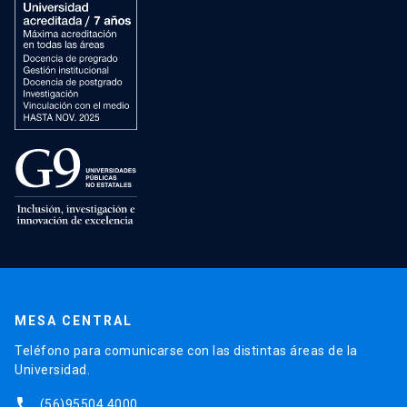
MESA CENTRAL
Teléfono para comunicarse con las distintas áreas de la
Universidad.
phone
(56)95504 4000