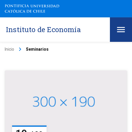
Instituto de Economía
keyboard_arrow_right
Inicio
Seminarios