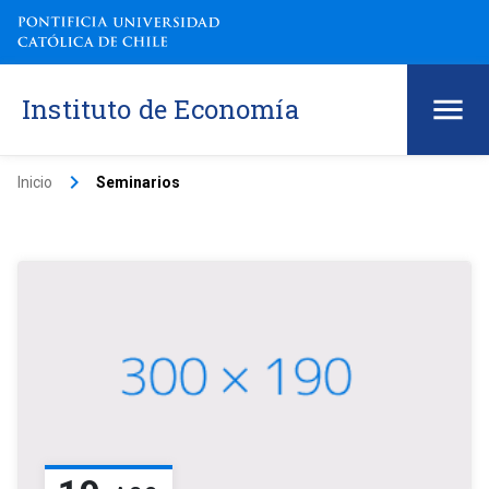
Instituto de Economía
keyboard_arrow_right
Inicio
Seminarios