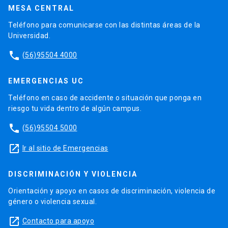
MESA CENTRAL
Teléfono para comunicarse con las distintas áreas de la
Universidad.
phone
(56)95504 4000
EMERGENCIAS UC
Teléfono en caso de accidente o situación que ponga en
riesgo tu vida dentro de algún campus.
phone
(56)95504 5000
launch
Ir al sitio de Emergencias
DISCRIMINACIÓN Y VIOLENCIA
Orientación y apoyo en casos de discriminación, violencia de
género o violencia sexual.
launch
Contacto para apoyo