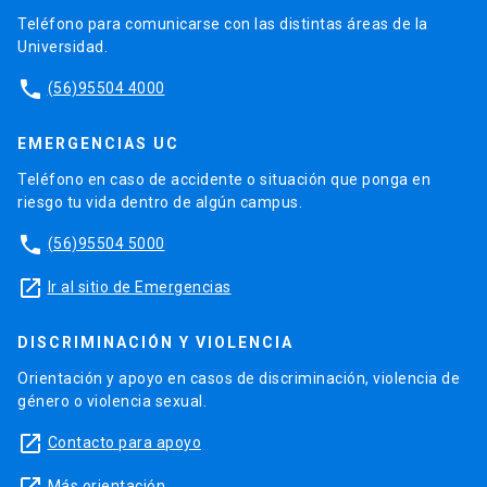
Teléfono para comunicarse con las distintas áreas de la
Universidad.
phone
(56)95504 4000
EMERGENCIAS UC
Teléfono en caso de accidente o situación que ponga en
riesgo tu vida dentro de algún campus.
phone
(56)95504 5000
launch
Ir al sitio de Emergencias
DISCRIMINACIÓN Y VIOLENCIA
Orientación y apoyo en casos de discriminación, violencia de
género o violencia sexual.
launch
Contacto para apoyo
Más orientación