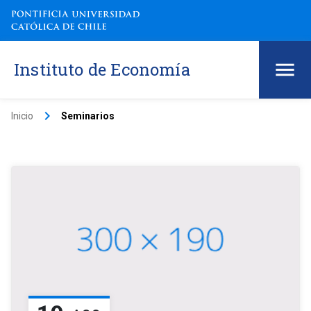
Instituto de Economía
keyboard_arrow_right
Inicio
Seminarios