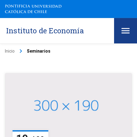
Instituto de Economía
keyboard_arrow_right
Inicio
Seminarios