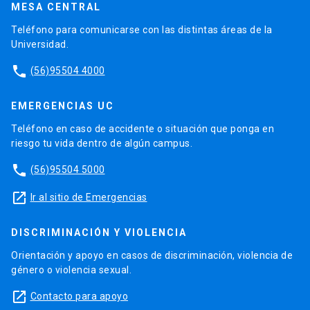
MESA CENTRAL
Teléfono para comunicarse con las distintas áreas de la
Universidad.
phone
(56)95504 4000
EMERGENCIAS UC
Teléfono en caso de accidente o situación que ponga en
riesgo tu vida dentro de algún campus.
phone
(56)95504 5000
launch
Ir al sitio de Emergencias
DISCRIMINACIÓN Y VIOLENCIA
Orientación y apoyo en casos de discriminación, violencia de
género o violencia sexual.
launch
Contacto para apoyo