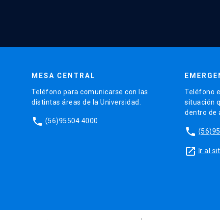
MESA CENTRAL
EMERGE
Teléfono para comunicarse con las
Teléfono e
distintas áreas de la Universidad.
situación 
dentro de
phone
(56)95504 4000
phone
(56)9
launch
Ir al 