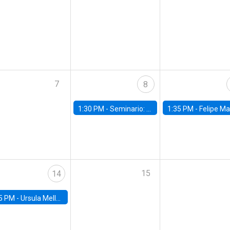
7
8
1:30 PM -
Seminario: “Recuperando la humanidad para progresar en la era de la IA»
1:35 PM -
Felipe Martínez, alumno Doctorado en Ec
15
14
5 PM -
Ursula Mello, Insper - Institute of Education and Research