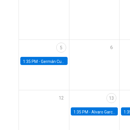
6
5
1:35 PM -
Germán Cubas, University of Houston
12
13
1:35 PM -
Alvaro Garcia-Marin, Universidad de Los Andes
1:3