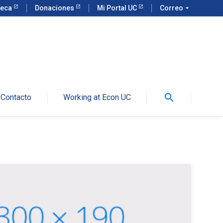
teca
Donaciones
Mi Portal UC
Correo
arrow_drop_down
search
Contacto
Working at Econ UC