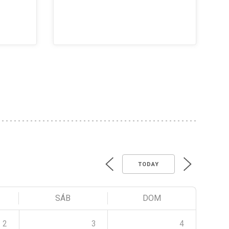
TODAY
SÁB
DOM
2
3
4