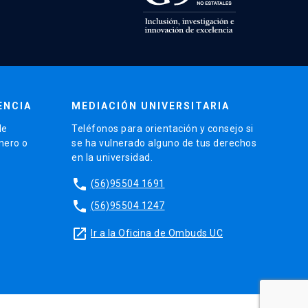
ENCIA
MEDIACIÓN UNIVERSITARIA
de
Teléfonos para orientación y consejo si
énero o
se ha vulnerado alguno de tus derechos
en la universidad.
phone
(56)95504 1691
phone
(56)95504 1247
launch
Ir a la Oficina de Ombuds UC