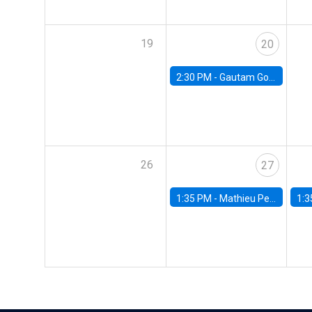
19
20
2:30 PM -
Gautam Gowrisankaran, Columbia University
26
27
1:35 PM -
Mathieu Pedemonte, IDB
1:3