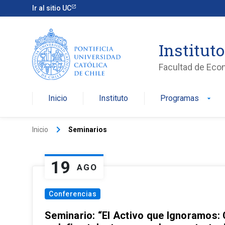
Ir al sitio UC
Institut
Facultad de Eco
Inicio
Instituto
Programas
arrow_drop_down
keyboard_arrow_right
Inicio
Seminarios
19
AGO
Conferencias
Seminario: “El Activo que Ignoramos: