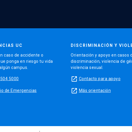
NCIAS UC
DISCRIMINACIÓN Y VIOL
n caso de accidente o
Orientación y apoyo en casos 
que ponga en riesgo tu vida
discriminación, violencia de g
 algún campus.
violencia sexual.
launch
5504 5000
Contacto para apoyo
launch
sitio de Emergencias
Más orientación