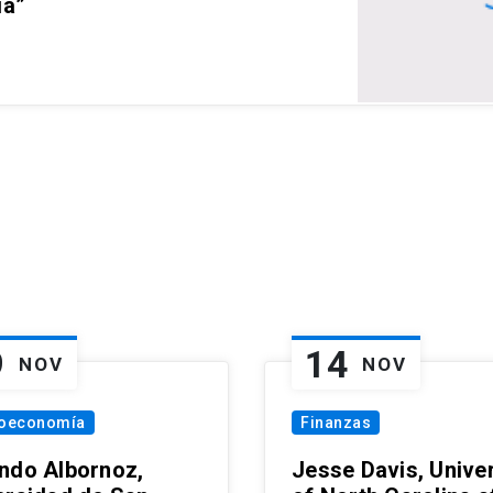
ia”
9
14
NOV
NOV
oeconomía
Finanzas
ndo Albornoz,
Jesse Davis, Univer