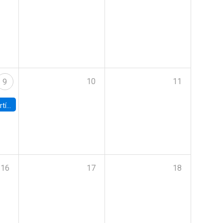
10
11
9
onomía UC
16
17
18