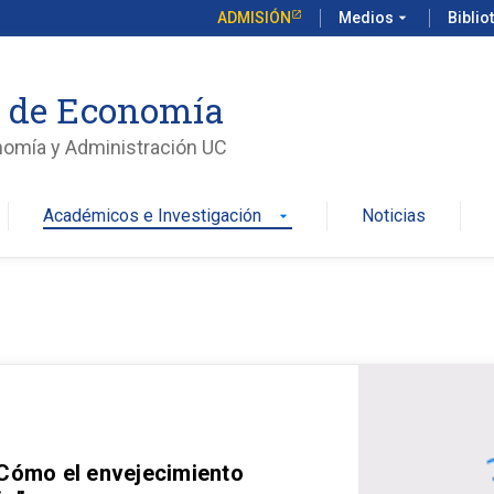
ADMISIÓN
Medios
arrow_drop_down
Biblio
o de Economía
nomía y Administración UC
Académicos e Investigación
Noticias
arrow_drop_down
 Cómo el envejecimiento