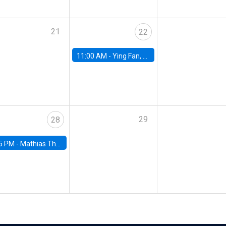
21
22
11:00 AM -
Ying Fan, University of Michigan
29
28
5 PM -
Mathias Thoenig, University of Lausanne