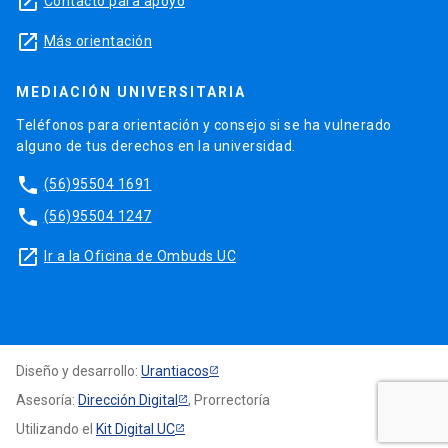
launch
Contacto para apoyo
launch
Más orientación
MEDIACIÓN UNIVERSITARIA
Teléfonos para orientación y consejo si se ha vulnerado
alguno de tus derechos en la universidad.
phone
(56)95504 1691
phone
(56)95504 1247
launch
Ir a la Oficina de Ombuds UC
Diseño y desarrollo:
Urantiacos
Asesoría:
Dirección Digital
, Prorrectoría
Utilizando el
Kit Digital UC