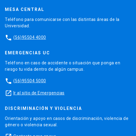
MESA CENTRAL
Teléfono para comunicarse con las distintas áreas de la
Universidad.
phone
(56)95504 4000
EMERGENCIAS UC
Teléfono en caso de accidente o situación que ponga en
riesgo tu vida dentro de algún campus.
phone
(56)95504 5000
launch
Ir al sitio de Emergencias
DISCRIMINACIÓN Y VIOLENCIA
Orientación y apoyo en casos de discriminación, violencia de
género o violencia sexual.