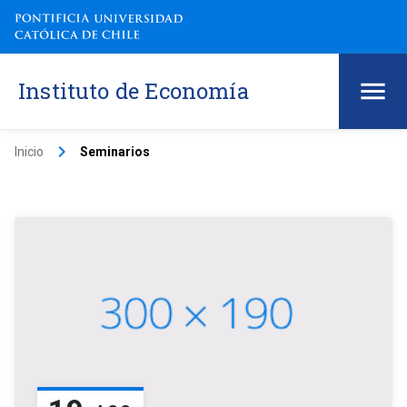
Instituto de Economía
keyboard_arrow_right
Inicio
Seminarios