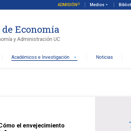
ADMISIÓN
Medios
arrow_drop_down
Biblio
o de Economía
nomía y Administración UC
Académicos e Investigación
Noticias
arrow_drop_down
 Cómo el envejecimiento