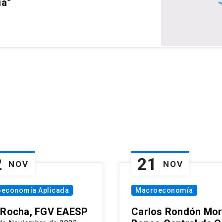
ia”
2
21
NOV
NOV
oeconomía Aplicada
Macroeconomía
 Rocha, FGV EAESP
Carlos Rondón Mor