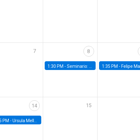
7
8
1:30 PM -
Seminario: “Recuperando la humanidad para progresar en la era de la IA»
1:35 PM -
Felipe Martínez, alumno Doctorado en Ec
15
14
5 PM -
Ursula Mello, Insper - Institute of Education and Research