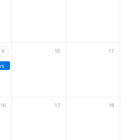
10
11
9
onomía UC
16
17
18