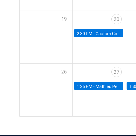
19
20
2:30 PM -
Gautam Gowrisankaran, Columbia University
26
27
1:35 PM -
Mathieu Pedemonte, IDB
1:3