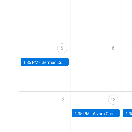
6
5
1:35 PM -
Germán Cubas, University of Houston
12
13
1:35 PM -
Alvaro Garcia-Marin, Universidad de Los Andes
1:3