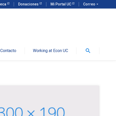
teca
Donaciones
Mi Portal UC
Correo
arrow_drop_down
search
Contacto
Working at Econ UC