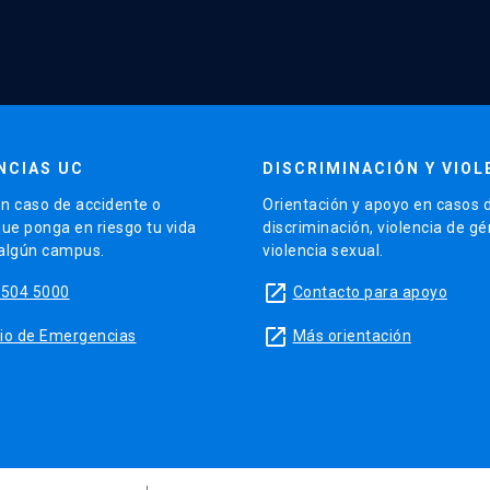
NCIAS UC
DISCRIMINACIÓN Y VIOL
n caso de accidente o
Orientación y apoyo en casos 
que ponga en riesgo tu vida
discriminación, violencia de g
 algún campus.
violencia sexual.
launch
5504 5000
Contacto para apoyo
launch
sitio de Emergencias
Más orientación