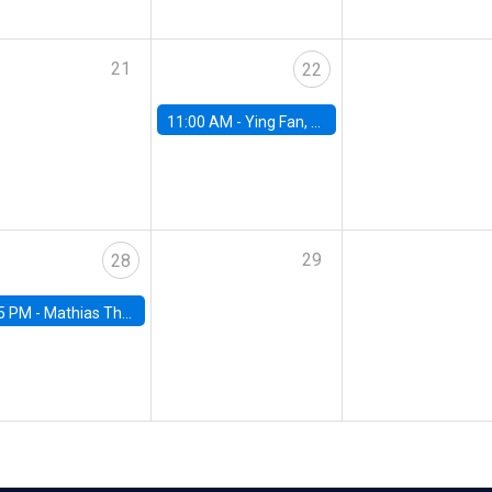
21
22
11:00 AM -
Ying Fan, University of Michigan
29
28
5 PM -
Mathias Thoenig, University of Lausanne