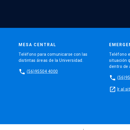
MESA CENTRAL
EMERGE
Teléfono para comunicarse con las
Teléfono e
distintas áreas de la Universidad.
situación 
dentro de
phone
(56)95504 4000
phone
(56)9
launch
Ir al 