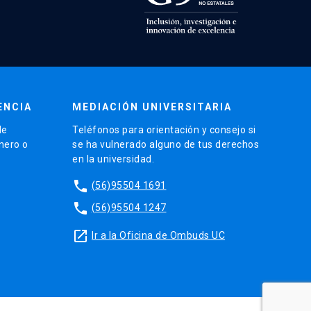
ENCIA
MEDIACIÓN UNIVERSITARIA
de
Teléfonos para orientación y consejo si
énero o
se ha vulnerado alguno de tus derechos
en la universidad.
phone
(56)95504 1691
phone
(56)95504 1247
launch
Ir a la Oficina de Ombuds UC