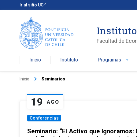
Ir al sitio UC
Institut
Facultad de Eco
Inicio
Instituto
Programas
arrow_drop_down
keyboard_arrow_right
Inicio
Seminarios
19
AGO
Conferencias
Seminario: “El Activo que Ignoramos: