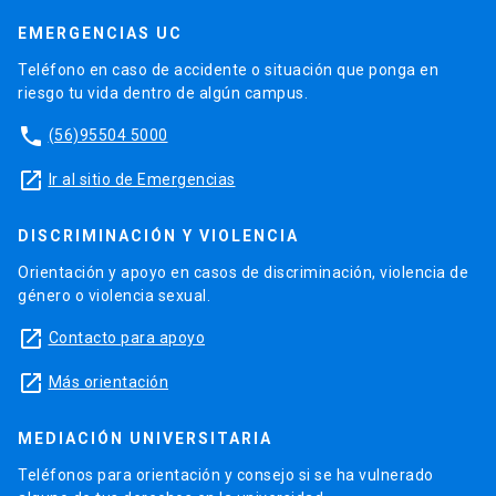
EMERGENCIAS UC
Teléfono en caso de accidente o situación que ponga en
riesgo tu vida dentro de algún campus.
phone
(56)95504 5000
launch
Ir al sitio de Emergencias
DISCRIMINACIÓN Y VIOLENCIA
Orientación y apoyo en casos de discriminación, violencia de
género o violencia sexual.
launch
Contacto para apoyo
launch
Más orientación
MEDIACIÓN UNIVERSITARIA
Teléfonos para orientación y consejo si se ha vulnerado