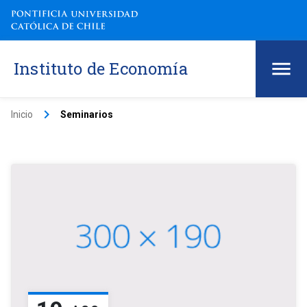
Instituto de Economía
keyboard_arrow_right
Inicio
Seminarios