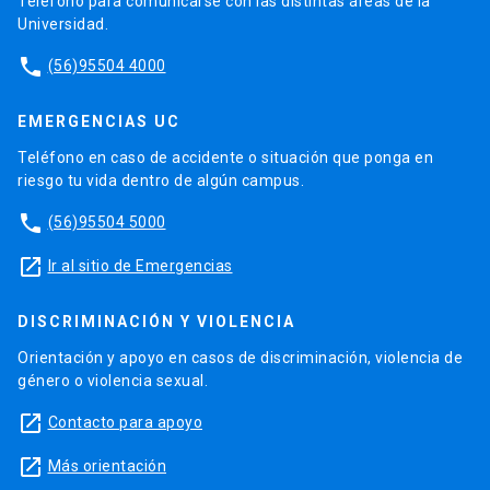
Teléfono para comunicarse con las distintas áreas de la
Universidad.
phone
(56)95504 4000
EMERGENCIAS UC
Teléfono en caso de accidente o situación que ponga en
riesgo tu vida dentro de algún campus.
phone
(56)95504 5000
launch
Ir al sitio de Emergencias
DISCRIMINACIÓN Y VIOLENCIA
Orientación y apoyo en casos de discriminación, violencia de
género o violencia sexual.
launch
Contacto para apoyo
launch
Más orientación