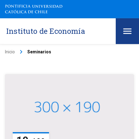
Instituto de Economía
keyboard_arrow_right
Inicio
Seminarios