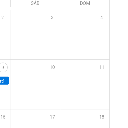
SÁB
DOM
2
3
4
10
11
9
onomía UC
16
17
18