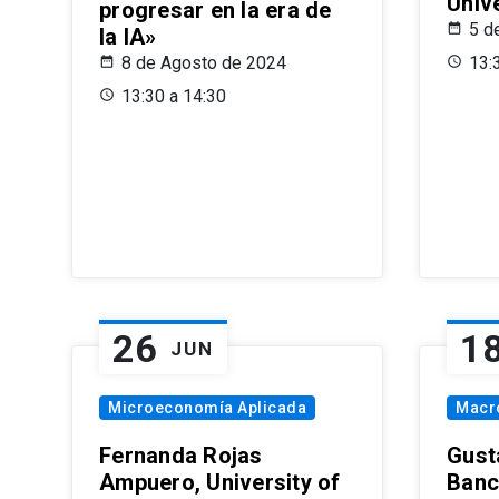
Univ
progresar en la era de
5 d
la IA»
8 de Agosto de 2024
13:
13:30 a 14:30
26
1
JUN
Microeconomía Aplicada
Macr
Fernanda Rojas
Gust
Ampuero, University of
Banc