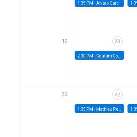
1:35 PM -
Alvaro Garcia-Marin, Universidad de Los Andes
1:3
19
20
2:30 PM -
Gautam Gowrisankaran, Columbia University
26
27
1:35 PM -
Mathieu Pedemonte, IDB
1:3