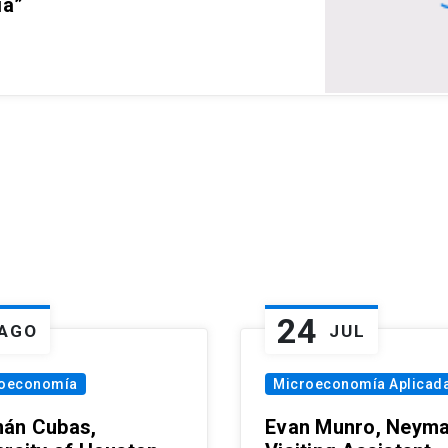
ia”
24
AGO
JUL
oeconomía
Microeconomía Aplicad
án Cubas,
Evan Munro, Neym