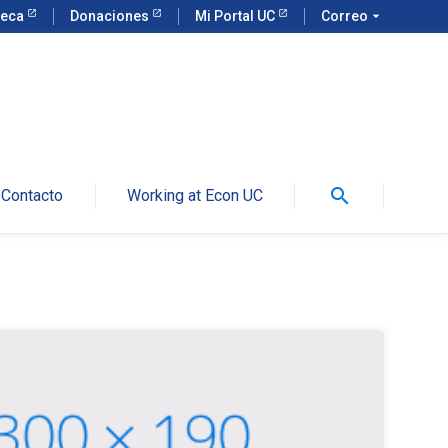
teca
Donaciones
Mi Portal UC
Correo
arrow_drop_down
search
Contacto
Working at Econ UC