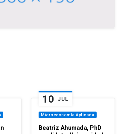
10
JUL
a
Microeconomía Aplicada
an
Beatriz Ahumada, PhD