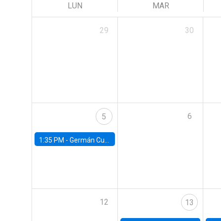
LUN
MAR
29
30
6
5
1:35 PM -
Germán Cubas, University of Houston
12
13