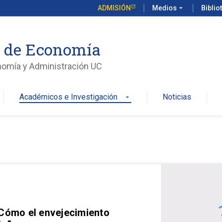
ADMISIÓN
Medios
arrow_drop_down
Biblio
o de Economía
nomía y Administración UC
Académicos e Investigación
Noticias
arrow_drop_down
 Cómo el envejecimiento