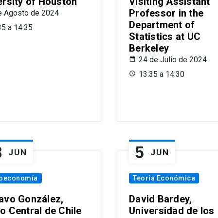
ersity of Houston
Visiting Assistant
Professor in the
e Agosto de 2024
Department of
35 a 14:35
Statistics at UC
Berkeley
24 de Julio de 2024
13:35 a 14:30
8
5
JUN
JUN
oeconomía
Teoría Económica
avo González,
David Bardey,
o Central de Chile
Universidad de los