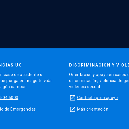
NCIAS UC
DISCRIMINACIÓN Y VIOL
n caso de accidente o
Orientación y apoyo en casos 
que ponga en riesgo tu vida
discriminación, violencia de g
 algún campus.
violencia sexual.
launch
5504 5000
Contacto para apoyo
launch
sitio de Emergencias
Más orientación