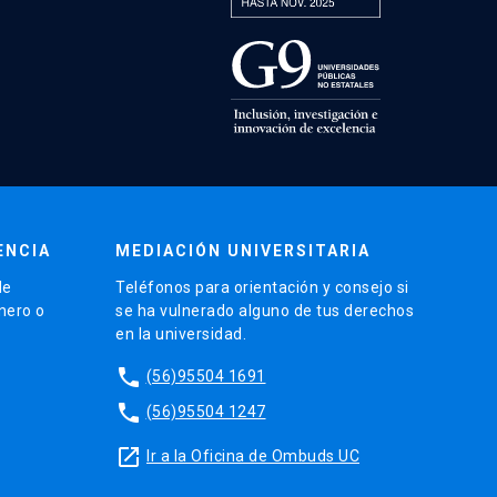
ENCIA
MEDIACIÓN UNIVERSITARIA
de
Teléfonos para orientación y consejo si
énero o
se ha vulnerado alguno de tus derechos
en la universidad.
phone
(56)95504 1691
phone
(56)95504 1247
launch
Ir a la Oficina de Ombuds UC