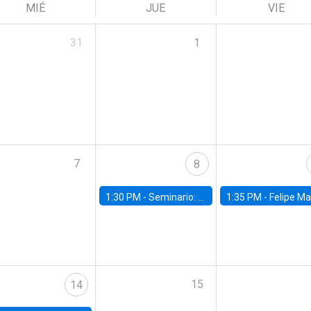
MIÉ
JUE
VIE
31
1
7
8
1:30 PM -
Seminario: “Recuperando la humanidad para progresar en la era de la IA»
1:35 PM -
Felipe Martínez, alumno Doctorado en Ec
15
14