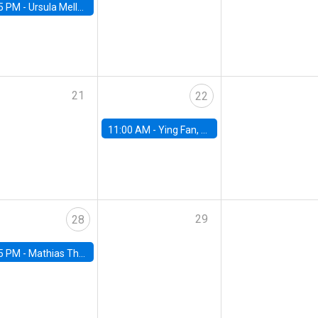
5 PM -
Ursula Mello, Insper - Institute of Education and Research
21
22
11:00 AM -
Ying Fan, University of Michigan
29
28
5 PM -
Mathias Thoenig, University of Lausanne