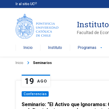
Ir al sitio UC
Institut
Facultad de Eco
Inicio
Instituto
Programas
arrow_drop_down
keyboard_arrow_right
Inicio
Seminarios
19
AGO
Conferencias
Seminario: “El Activo que Ignoramos: