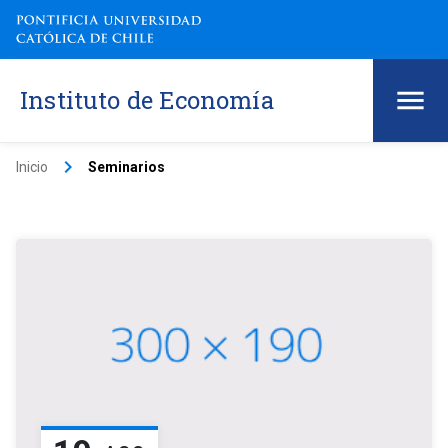
Instituto de Economía
keyboard_arrow_right
Inicio
Seminarios