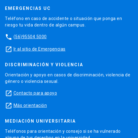
EMERGENCIAS UC
Teléfono en caso de accidente o situación que ponga en
riesgo tu vida dentro de algún campus.
phone
(56)95504 5000
launch
Ir al sitio de Emergencias
DISCRIMINACIÓN Y VIOLENCIA
Orientación y apoyo en casos de discriminación, violencia de
género o violencia sexual.
launch
Contacto para apoyo
launch
Más orientación
MEDIACIÓN UNIVERSITARIA
Teléfonos para orientación y consejo si se ha vulnerado
alguno de tus derechos en la universidad.