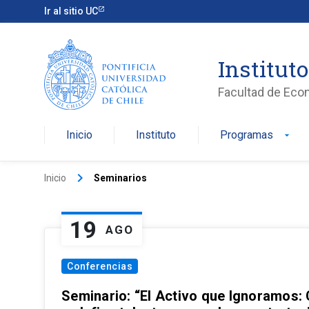
Ir al sitio UC
Institut
Facultad de Eco
Inicio
Instituto
Programas
arrow_drop_down
keyboard_arrow_right
Inicio
Seminarios
19
AGO
Conferencias
Seminario: “El Activo que Ignoramos: