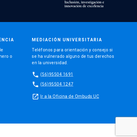
ENCIA
MEDIACIÓN UNIVERSITARIA
de
Teléfonos para orientación y consejo si
énero o
se ha vulnerado alguno de tus derechos
en la universidad.
phone
(56)95504 1691
phone
(56)95504 1247
launch
Ir a la Oficina de Ombuds UC