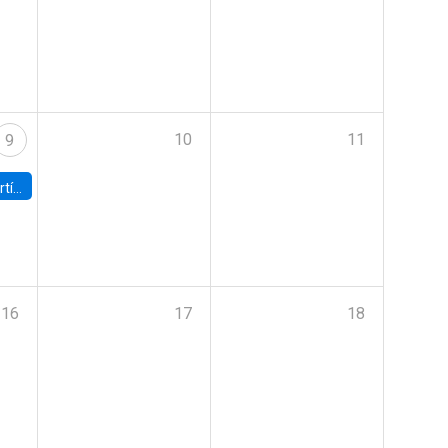
10
11
9
onomía UC
16
17
18