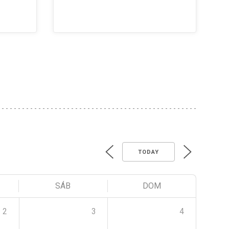
TODAY
SÁB
DOM
2
3
4