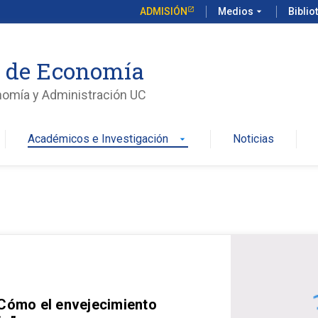
ADMISIÓN
Medios
arrow_drop_down
Biblio
o de Economía
nomía y Administración UC
Académicos e Investigación
Noticias
arrow_drop_down
 Cómo el envejecimiento