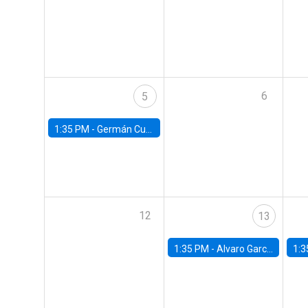
6
5
1:35 PM -
Germán Cubas, University of Houston
12
13
1:35 PM -
Alvaro Garcia-Marin, Universidad de Los Andes
1:3