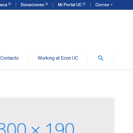
teca
Donaciones
Mi Portal UC
Correo
arrow_drop_down
search
Contacto
Working at Econ UC