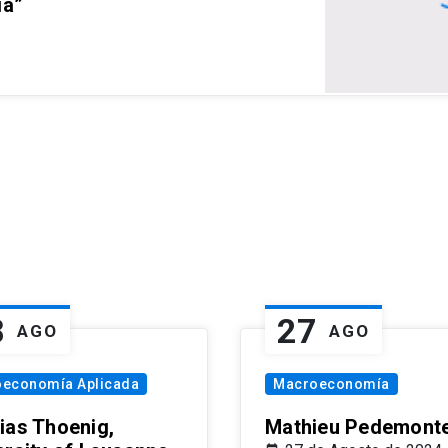
ia”
8
27
AGO
AGO
oeconomía Aplicada
Macroeconomía
ias Thoenig,
Mathieu Pedemonte