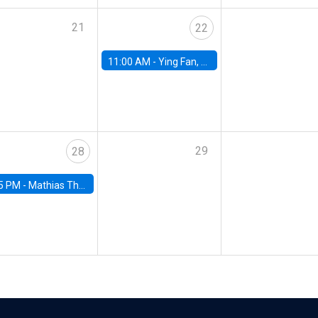
21
22
11:00 AM -
Ying Fan, University of Michigan
29
28
5 PM -
Mathias Thoenig, University of Lausanne