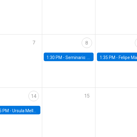
7
8
1:30 PM -
Seminario: “Recuperando la humanidad para progresar en la era de la IA»
1:35 PM -
Felipe Martínez, alumno Doctorado en Ec
15
14
5 PM -
Ursula Mello, Insper - Institute of Education and Research