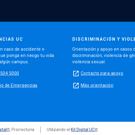
NCIAS UC
DISCRIMINACIÓN Y VIOL
n caso de accidente o
Orientación y apoyo en casos 
que ponga en riesgo tu vida
discriminación, violencia de g
 algún campus.
violencia sexual.
launch
5504 5000
Contacto para apoyo
launch
sitio de Emergencias
Más orientación
ital
, Prorrectoría
Utilizando el
Kit Digital UC