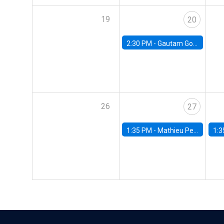
19
20
2:30 PM -
Gautam Gowrisankaran, Columbia University
26
27
1:35 PM -
Mathieu Pedemonte, IDB
1:3