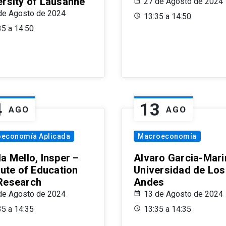
ersity of Lausanne
27 de Agosto de 2024
de Agosto de 2024
13:35 a 14:50
35 a 14:50
4
13
AGO
AGO
oeconomía Aplicada
Macroeconomía
a Mello, Insper –
Alvaro Garcia-Mari
tute of Education
Universidad de Los
Research
Andes
de Agosto de 2024
13 de Agosto de 2024
35 a 14:35
13:35 a 14:35