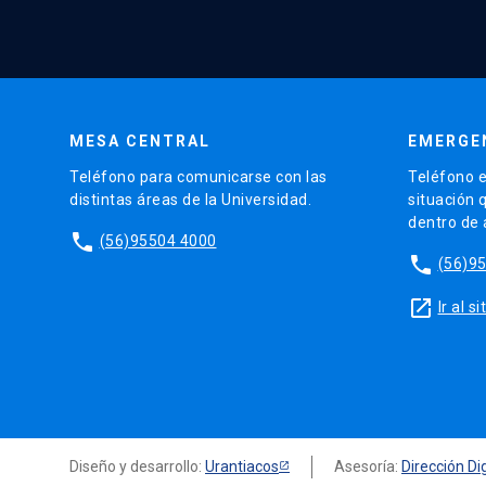
MESA CENTRAL
EMERGE
Teléfono para comunicarse con las
Teléfono e
distintas áreas de la Universidad.
situación 
dentro de
phone
(56)95504 4000
phone
(56)9
launch
Ir al 
Diseño y desarrollo:
Urantiacos
Asesoría:
Dirección Dig