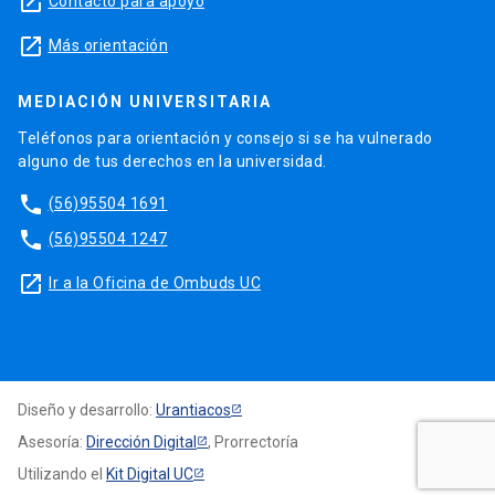
launch
Contacto para apoyo
launch
Más orientación
MEDIACIÓN UNIVERSITARIA
Teléfonos para orientación y consejo si se ha vulnerado
alguno de tus derechos en la universidad.
phone
(56)95504 1691
phone
(56)95504 1247
launch
Ir a la Oficina de Ombuds UC
Diseño y desarrollo:
Urantiacos
Asesoría:
Dirección Digital
, Prorrectoría
Utilizando el
Kit Digital UC