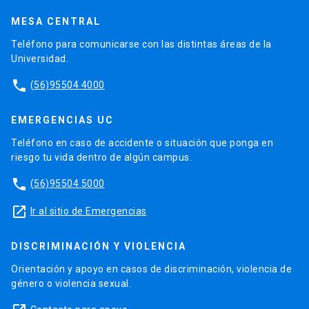
MESA CENTRAL
Teléfono para comunicarse con las distintas áreas de la
Universidad.
phone
(56)95504 4000
EMERGENCIAS UC
Teléfono en caso de accidente o situación que ponga en
riesgo tu vida dentro de algún campus.
phone
(56)95504 5000
launch
Ir al sitio de Emergencias
DISCRIMINACIÓN Y VIOLENCIA
Orientación y apoyo en casos de discriminación, violencia de
género o violencia sexual.