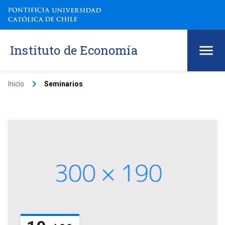
Instituto de Economía
keyboard_arrow_right
Inicio
Seminarios