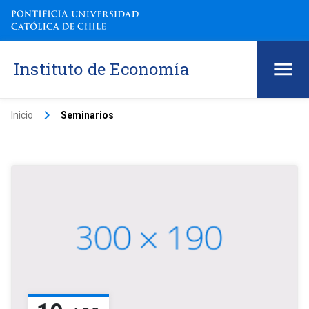
Instituto de Economía
keyboard_arrow_right
Inicio
Seminarios