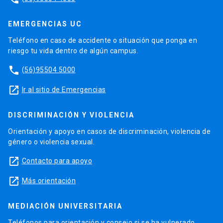
EMERGENCIAS UC
Teléfono en caso de accidente o situación que ponga en
riesgo tu vida dentro de algún campus.
phone
(56)95504 5000
launch
Ir al sitio de Emergencias
DISCRIMINACIÓN Y VIOLENCIA
Orientación y apoyo en casos de discriminación, violencia de
género o violencia sexual.
launch
Contacto para apoyo
launch
Más orientación
MEDIACIÓN UNIVERSITARIA
Teléfonos para orientación y consejo si se ha vulnerado