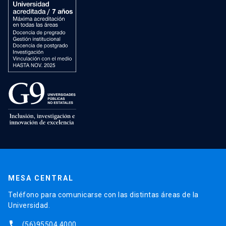
MESA CENTRAL
Teléfono para comunicarse con las distintas áreas de la
Universidad.
phone
(56)95504 4000